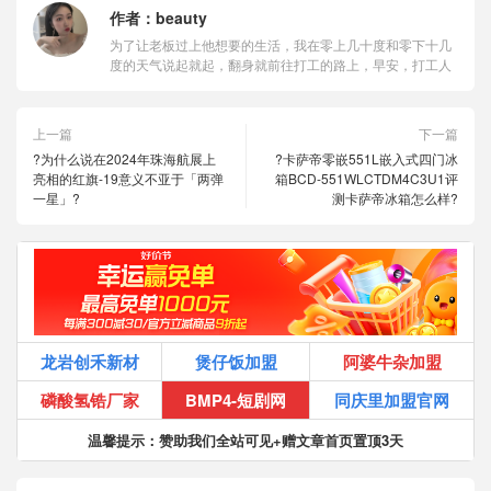
作者：
beauty
为了让老板过上他想要的生活，我在零上几十度和零下十几
度的天气说起就起，翻身就前往打工的路上，早安，打工人
上一篇
下一篇
?为什么说在2024年珠海航展上
?卡萨帝零嵌551L嵌入式四门冰
亮相的红旗-19意义不亚于「两弹
箱BCD-551WLCTDM4C3U1评
一星」?
测卡萨帝冰箱怎么样?
龙岩创禾新材
煲仔饭加盟
阿婆牛杂加盟
磷酸氢锆厂家
BMP4-短剧网
同庆里加盟官网
温馨提示：赞助我们全站可见+赠文章首页置顶3天