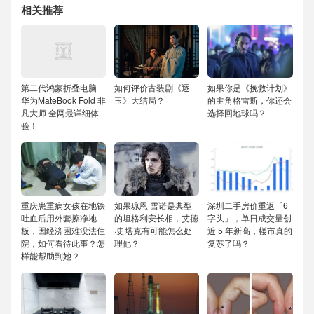
相关推荐
第二代鸿蒙折叠电脑
如何评价古装剧《逐
如果你是《挽救计划》
华为MateBook Fold 非
玉》大结局？
的主角格雷斯，你还会
凡大师 全网最详细体
选择回地球吗？
验！
重庆患重病女孩在地铁
如果琼恩·雪诺是典型
深圳二手房价重返「6
吐血后用外套擦净地
的坦格利安长相，艾德
字头」，单日成交量创
板，因经济困难没法住
·史塔克有可能怎么处
近 5 年新高，楼市真的
院，如何看待此事？怎
理他？
复苏了吗？
样能帮助到她？