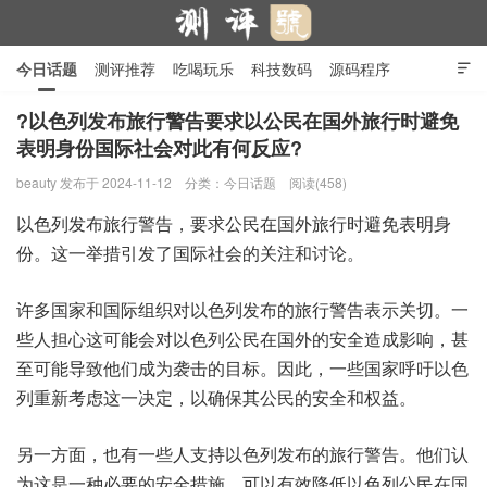
今日话题
测评推荐
吃喝玩乐
科技数码
源码程序

行业产品
在线投稿
隐私政策
?以色列发布旅行警告要求以公民在国外旅行时避免
表明身份国际社会对此有何反应?
测评号
beauty
发布于 2024-11-12
分类：
今日话题
阅读(458)
以色列发布旅行警告，要求公民在国外旅行时避免表明身
份。这一举措引发了国际社会的关注和讨论。
许多国家和国际组织对以色列发布的旅行警告表示关切。一
些人担心这可能会对以色列公民在国外的安全造成影响，甚
至可能导致他们成为袭击的目标。因此，一些国家呼吁以色
列重新考虑这一决定，以确保其公民的安全和权益。
另一方面，也有一些人支持以色列发布的旅行警告。他们认
为这是一种必要的安全措施，可以有效降低以色列公民在国