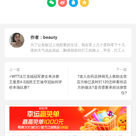




作者：
beauty
为了让老板过上他想要的生活，我在零上几十度和零下十几
度的天气说起就起，翻身就前往打工的路上，早安，打工人
上一篇
下一篇
⚡WTT法兰克福冠军赛女单决赛
?老人在药店摔倒无人救助去世
王曼昱4-2战胜王艺迪夺冠如何评
店方称已及时打120怎样看待店
价本场比赛?
方的做法?是否需要承担法律责
任?