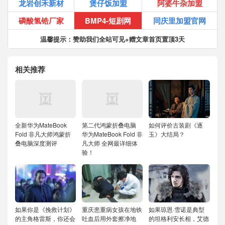
龙岩创禾新材
煲仔饭加盟
阿婆牛杂加盟
磷酸氢锆厂家
BMP4-短剧网
同庆里加盟官网
温馨提示：赞助我们全站可见+赠文章首页置顶3天
相关推荐
全新华为MateBook
第二代鸿蒙折叠电脑
如何评价古装剧《逐
Fold 非凡大师鸿蒙折
华为MateBook Fold 非
玉》大结局？
叠电脑深度测评
凡大师 全网最详细体
验！
如果你是《挽救计划》
重庆患重病女孩在地铁
如果琼恩·雪诺是典型
的主角格雷斯，你还会
吐血后用外套擦净地
的坦格利安长相，艾德