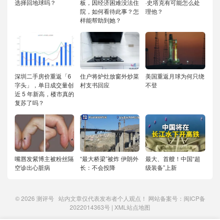
选择回地球吗？
板，因经济困难没法住
·史塔克有可能怎么处
院，如何看待此事？怎
理他？
样能帮助到她？
深圳二手房价重返「6
住户将炉灶放窗外炒菜
美国重返月球为何只绕
字头」，单日成交量创
村支书回应
不登
近 5 年新高，楼市真的
复苏了吗？
嘴唇发紫博主被粉丝隔
“最大桥梁”被炸 伊朗外
最大、首艘！中国“超
空诊出心脏病
长：不会投降
级装备”上新
© 2026
测评号
站内文章仅代表发布者个人观点！ 网站备案号：
闽ICP备
2022014363号
|
XML站点地图