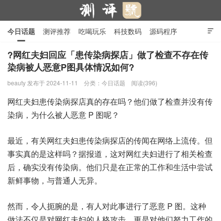
今日话题
测评推荐
吃喝玩乐
科技数码
源码程序

行业产品
在线投稿
隐私政策
?网红夫妇回应「患传染病探店」做了检查不存在传
染病被人恶意P图具体情况如何?
测评号
beauty
发布于 2024-11-11
分类：
今日话题
阅读(396)
网红夫妇患传染病探店真的存在吗？他们做了检查并没有传
染病，为什么被人恶意 P 图呢？
最近，有关网红夫妇患传染病探店的传闻在网络上流传。但
事实真的是这样吗？据报道，这对网红夫妇进行了相关检查
后，确实没有传染病。他们只是在正常的工作和生活中尝试
新鲜事物，与普通人无异。
然而，令人扼腕的是，有人对此事进行了恶意 P 图。这种
做法不仅是对网红夫妇的人格攻击，更是对他们努力工作的