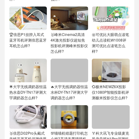
🏆倍思P1挂脖入耳式
🥇峰米Cinema2高清
㊙️可优比大眼萌点读笔
蓝牙耳机评测倍思蓝牙
4K激光投影仪超短焦
幼儿点读机W1008评
耳机怎么样?
投影机评测峰米投影仪
测可优比点读笔怎么
怎么样?
样?
🌟大宇无线调奶器恒温
🔥大宇无线调奶器恒温
💞极米NEWZ6X投影
热水壶DY-TN17评测大
水杯DY-TN17评测大宇
仪1080P智能投影机评
宇调奶器怎么样?
调奶器怎么样?
测极米投影仪怎么样?
🥉倍思D02Pro头戴式
💯喵喵机错题打印机怎
🏅科大讯飞专业级麦克
无线蓝牙耳机评测倍思
么样?高清无墨喵喵机
风录音笔H1Pro评测科