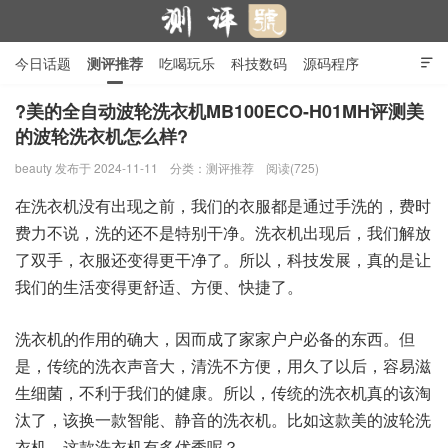
今日话题
测评推荐
吃喝玩乐
科技数码
源码程序

行业产品
在线投稿
隐私政策
?美的全自动波轮洗衣机MB100ECO-H01MH评测美
的波轮洗衣机怎么样?
测评号
beauty
发布于 2024-11-11
分类：
测评推荐
阅读(725)
在洗衣机没有出现之前，我们的衣服都是通过手洗的，费时
费力不说，洗的还不是特别干净。洗衣机出现后，我们解放
了双手，衣服还变得更干净了。所以，科技发展，真的是让
我们的生活变得更舒适、方便、快捷了。
洗衣机的作用的确大，因而成了家家户户必备的东西。但
是，传统的洗衣声音大，清洗不方便，用久了以后，容易滋
生细菌，不利于我们的健康。所以，传统的洗衣机真的该淘
汰了，该换一款智能、静音的洗衣机。比如这款美的波轮洗
衣机。这款洗衣机有多优秀呢？