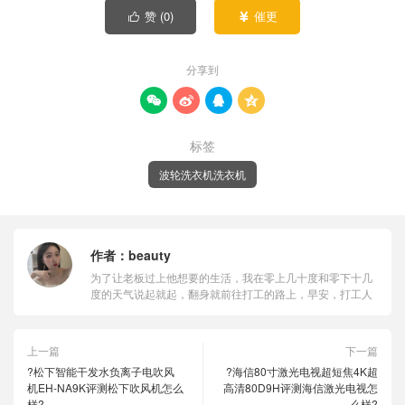
赞 (
0
)
催更


分享到




标签
波轮洗衣机洗衣机
作者：
beauty
为了让老板过上他想要的生活，我在零上几十度和零下十几
度的天气说起就起，翻身就前往打工的路上，早安，打工人
上一篇
下一篇
?松下智能干发水负离子电吹风
?海信80寸激光电视超短焦4K超
机EH-NA9K评测松下吹风机怎么
高清80D9H评测海信激光电视怎
样?
么样?