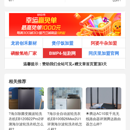
龙岩创禾新材
煲仔饭加盟
阿婆牛杂加盟
磷酸氢锆厂家
BMP4-短剧网
同庆里加盟官网
温馨提示：赞助我们全站可见+赠文章首页置顶3天
相关推荐
?海尔除菌变频波轮洗
?海尔全自动波轮洗衣
🌟腾达AC10双千兆无
衣机EB120B22Pro2评
机EB100B26Max2U1
线路由器评测腾达路由
测海尔波轮洗衣机怎么
评测海尔波轮洗衣机怎
器怎么样?
样?
么样?