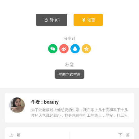
赞 (
0
)
催更


分享到




标签
空调立式空调
作者：
beauty
为了让老板过上他想要的生活，我在零上几十度和零下十几
度的天气说起就起，翻身就前往打工的路上，早安，打工人
上一篇
下一篇