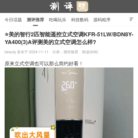
今日话题
测评推荐
吃喝玩乐
科技数码
源码程序

行业产品
在线投稿
隐私政策
⭐美的智行2匹智能遥控立式空调KFR-51LW/BDN8Y-
YA400(3)A评测美的立式空调怎么样?
测评号
beauty
发布于 2024-11-11
分类：
测评推荐
阅读(608)
原来立式空调也可以那么简约好看！