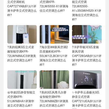
立式空调柜机
式空调KFR-
能立式空调
CAP727YAB(81)U1评
72LW/S550-X1评测海
72LW/E500-
测卡萨帝立式空调怎么
信立式空调怎么样?
A1+35GW/H520-X1评
样?
测海信立式空调怎么
样?
?美的锐爽3匹立式变
?海尔雷神Ⅱ新风空调2
?卡萨帝银河3匹变频
频智能空调KFR-
匹变频柜机KFR-
新风空调
72LW/N8MJC3评测美
50LW/12LBC81U1评
CAP728GAB(81)U1评
的立式空调怎么样?
测海尔立式空调怎么
测卡萨帝立式空调怎么
样?
样?
㊙️华凌2匹静音智能立
?美的3匹风尊凡尔赛
✨卡萨帝云鼎极光3匹
式空调KFR-
金智能空调KFR-
静音立式空调
51LW/N8HA1评测华
72LW/N8MZB1评测美
CAP721UEA(81)U1评
凌立式空调怎么样?
的立式空调怎么样?
测卡萨帝立式空调怎么