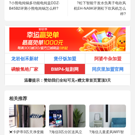
?小熊电炖锅多功能电炖盅DDZ-
?松下智能干发水负离子电吹风
B45B2评测小熊电炖锅怎么样?
机EH-NA9K评测松下吹风机怎么
样?
龙岩创禾新材
煲仔饭加盟
阿婆牛杂加盟
磷酸氢锆厂家
BMP4-短剧网
同庆里加盟官网
温馨提示：赞助我们全站可见+赠文章首页置顶3天
相关推荐
💓卡萨帝3匹天净变频
?海信3匹分区送风立
?海信儿童柔风WiFi智