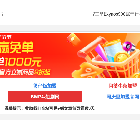
吗
?三星Exynos990属于
煲仔饭加盟
阿婆牛杂加盟
BMP4-短剧网
同庆里加盟官网
温馨提示：赞助我们全站可见+赠文章首页置顶3天