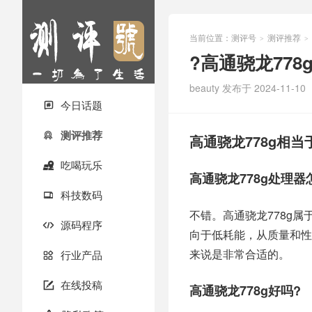
当前位置：
测评号
测评推荐
>
>
?高通骁龙77
beauty
发布于 2024-11-10
今日话题

测评推荐

高通骁龙778g相当
吃喝玩乐

高通骁龙778g处理器
科技数码

不错。高通骁龙778g
源码程序

向于低耗能，从质量和性
来说是非常合适的。
行业产品

在线投稿

高通骁龙778g好吗?