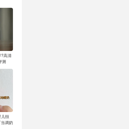
样?高清
评测
婴儿恒
叮当调奶