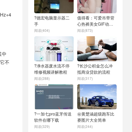
Hz+4
?德宏电脑显示器二
值得看：可爱吊带背
手
心热裤美女GIF动态
图片
阅读(404)
阅读(873)
其中
且它不
?净水器废水流不停
?长沙公积金怎么冲
维修视频讲解教程
抵商业贷款的流程
阅读(288)
阅读(317)
?一加七pro蓝牙传送
㊙️黄楚涵超级跑车比
软件在哪下载
赛图片大全简单
阅读(329)
阅读(244)