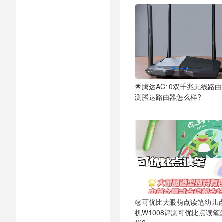
🌟腾达AC10双千兆无线路
测腾达路由器怎么样?
㊙️可优比大眼萌点读笔幼儿
机W1008评测可优比点读笔