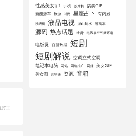
性感美女gif
手机
搞笑GIF
按摩椅
星座占卜
有内涵
新能源车
旅游
时尚
液晶电视
游山玩水
游戏本
洗碗机
源码
热点话题
牙膏
电风扇空气循环扇
短剧
电饭煲
百度热搜
短剧解说
空调立式空调
笔记本电脑
美女GIF
网站
网络推广
网赚
音箱
资源
美女图
营销课
往打工