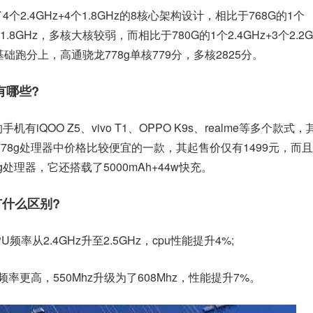
个2.4GHz+4个1.8GHz的8核心架构设计，相比于768G的1个
+6个1.8GHz，多核大核较弱，而相比于780G的1个2.4GHz+3个2.2G
基础跑分上，高通骁龙778g单核779分，多核2825分。
有哪些?
机有iQOO Z5、vivo T1、OPPO K9s、realme等多个款式，
龙778g处理器中价格比较便宜的一款，其起售价仅有1499元，而
处理器，它还搭载了5000mAh+44w快充。
有什么区别?
PU频率从2.4GHz升至2.5GHz，cpu性能提升4%;
的频率更高，550Mhz升级为了608Mhz，性能提升7%。