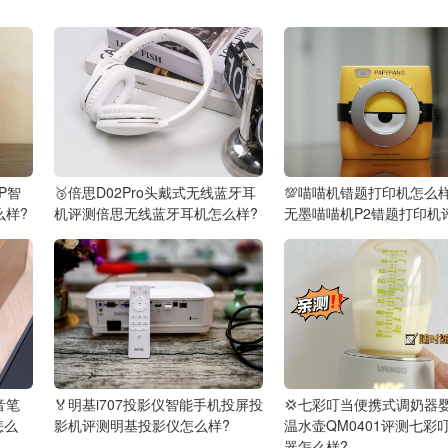
0P智
🥉倍思D02Pro头戴式无线蓝牙耳
💯喵喵机错题打印机怎么
么样?
机评测倍思无线蓝牙耳机怎么样?
无墨喵喵机P2错题打印机
音笔
🏅明基i707投影仪智能手机投屏投
💢七彩叮当便携式调奶器
怎么
影机评测明基投影仪怎么样?
温水壶QM0401评测七彩
器怎么样?