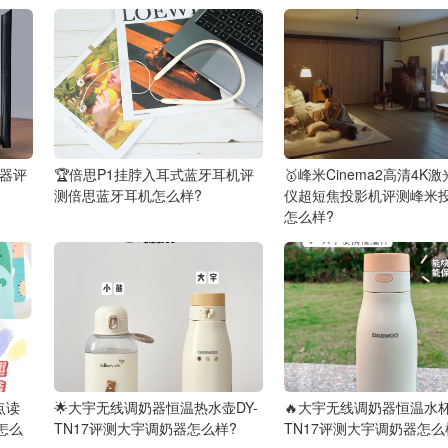
由器评
🏆倍思P1挂脖入耳式蓝牙耳机评
🥇峰米Cinema2高清4K
测倍思蓝牙耳机怎么样?
仪超短焦投影机评测峰米
怎么样?
点读
🌟大宇无线调奶器恒温热水壶DY-
🔥大宇无线调奶器恒温水杯
怎么
TN17评测大宇调奶器怎么样?
TN17评测大宇调奶器怎么