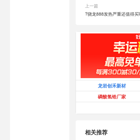
上一篇
?骁龙888发热严重还值得买
龙岩创禾新材
磷酸氢锆厂家
相关推荐