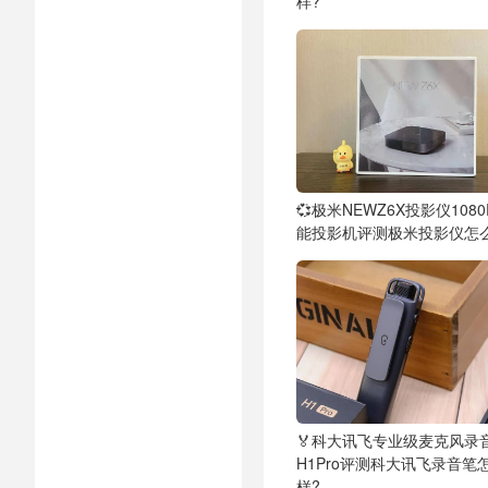
样?
💞极米NEWZ6X投影仪108
能投影机评测极米投影仪怎
🏅科大讯飞专业级麦克风录
H1Pro评测科大讯飞录音笔
样?