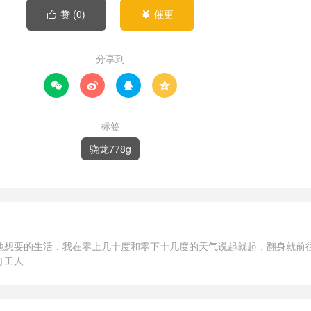
赞 (
0
)
催更


分享到




标签
骁龙778g
他想要的生活，我在零上几十度和零下十几度的天气说起就起，翻身就前
打工人