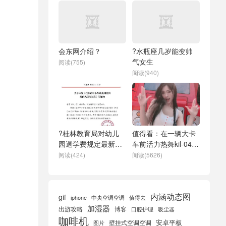
会东网介绍？
?水瓶座几岁能变帅
气女生
阅读(755)
阅读(940)
?桂林教育局对幼儿
值得看：在一辆大卡
园退学费规定最新新
车前活力热舞kil-044
规定
的性感紧身衣短裤美
阅读(424)
阅读(5626)
女gif动态图
内涵动态图
gif
iphone
中央空调空调
值得去
加湿器
出游攻略
博客
口腔护理
吸尘器
咖啡机
安卓平板
壁挂式空调空调
图片