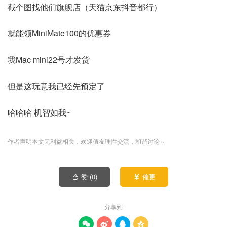
截个图找他们旗舰店（天猫京东抖音都行）
就能领MiniMate100的优惠券
我Mac mini22号才发货
但是这玩意我已经先预定了
哈哈哈 机智如我~
作者声明本文无利益相关，欢迎值友理性交流，和谐讨论～
赞 (
0
)
催更


分享到



