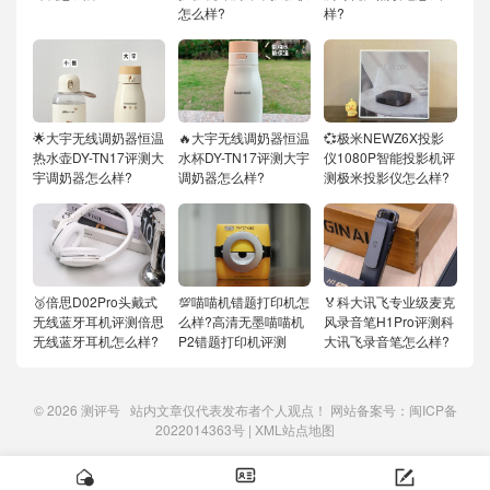
怎么样?
样?
🌟大宇无线调奶器恒温
🔥大宇无线调奶器恒温
💞极米NEWZ6X投影
热水壶DY-TN17评测大
水杯DY-TN17评测大宇
仪1080P智能投影机评
宇调奶器怎么样?
调奶器怎么样?
测极米投影仪怎么样?
🥉倍思D02Pro头戴式
💯喵喵机错题打印机怎
🏅科大讯飞专业级麦克
无线蓝牙耳机评测倍思
么样?高清无墨喵喵机
风录音笔H1Pro评测科
无线蓝牙耳机怎么样?
P2错题打印机评测
大讯飞录音笔怎么样?
© 2026
测评号
站内文章仅代表发布者个人观点！ 网站备案号：
闽ICP备
2022014363号
|
XML站点地图


