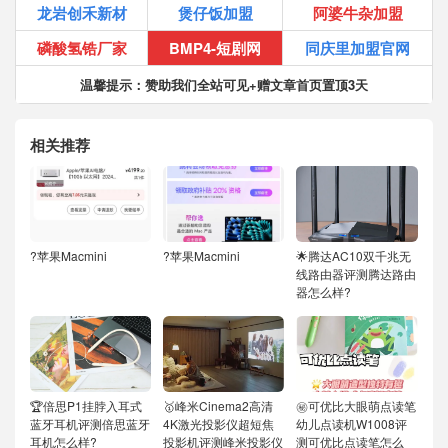
龙岩创禾新材
煲仔饭加盟
阿婆牛杂加盟
磷酸氢锆厂家
BMP4-短剧网
同庆里加盟官网
温馨提示：赞助我们全站可见+赠文章首页置顶3天
相关推荐
?苹果Macmini
?苹果Macmini
🌟腾达AC10双千兆无
线路由器评测腾达路由
器怎么样?
🏆倍思P1挂脖入耳式
🥇峰米Cinema2高清
㊙️可优比大眼萌点读笔
蓝牙耳机评测倍思蓝牙
4K激光投影仪超短焦
幼儿点读机W1008评
耳机怎么样?
投影机评测峰米投影仪
测可优比点读笔怎么