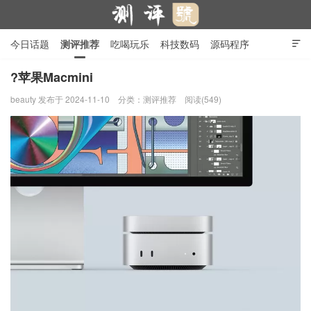
今日话题
测评推荐
吃喝玩乐
科技数码
源码程序

行业产品
在线投稿
隐私政策
?苹果Macmini
beauty
发布于 2024-11-10
分类：
测评推荐
阅读(549)
测评号