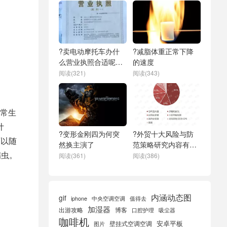
?卖电动摩托车办什
?减脂体重正常下降
么营业执照合适呢多
的速度
少钱
阅读(321)
阅读(343)
常生
计
?变形金刚四为何突
?外贸十大风险与防
可以随
然换主演了
范策略研究内容有哪
螨虫。
些
阅读(361)
阅读(386)
内涵动态图
gif
iphone
中央空调空调
值得去
加湿器
出游攻略
博客
口腔护理
吸尘器
咖啡机
安卓平板
壁挂式空调空调
图片