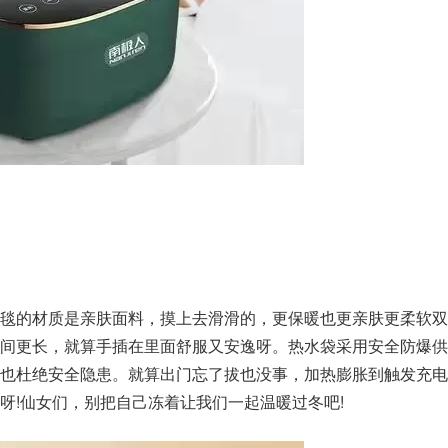
毯的材质是亲肤面料，摸上去滑滑的，更保暖也更亲肤更柔软双
间更长，就算手插在里面舒服又安逸呀。热水袋采用安全防爆供
也杜绝安全隐患。就算出门忘了拔也没事，加热膨胀到触发充电
呀!仙女们，别把自己冻着让我们一起温暖过冬吧!