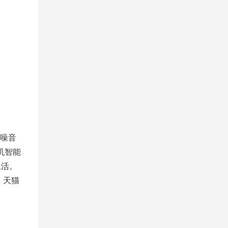
噪音
机智能
生活。
。天猫