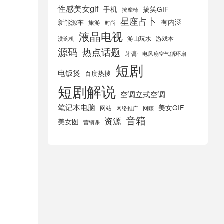
性感美女gif
手机
搞笑GIF
按摩椅
星座占卜
有内涵
新能源车
旅游
时尚
液晶电视
游山玩水
游戏本
洗碗机
源码
热点话题
牙膏
电风扇空气循环扇
短剧
电饭煲
百度热搜
短剧解说
空调立式空调
笔记本电脑
美女GIF
网站
网络推广
网赚
音箱
资源
美女图
营销课