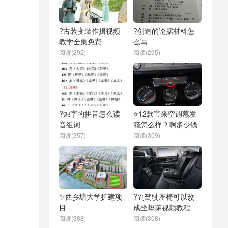
?古装变装作揖视频
?创造的论据材料怎
教学全集免费
么写
阅读(292)
阅读(295)
?烛字的拼音怎么读
⭐12款宝来空调蒸发
音组词
箱怎么样？啊多少钱
阅读(357)
阅读(309)
✨西乡塘大学扩建项
?副驾驶座椅可以改
目
成坐垫嘛视频教程
阅读(388)
阅读(308)