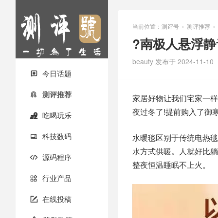
当前位置：
测评号
测评推荐
>
>
?南极人悬浮
beauty
发布于 2024-11-10
今日话题

测评推荐

家居好物让我们宅家一样
夜过冬了!提前购入了御
吃喝玩乐

科技数码
水暖毯区别于传统电热毯

水方式供暖。人就好比躺
源码程序

整夜恒温睡眠不上火。
行业产品

在线投稿
