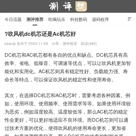
今日话题
测评推荐
吃喝玩乐
科技数码
源码程序

行业产品
在线投稿
隐私政策
?吹风机dc机芯还是Ac机芯好
beauty
发布于 2024-11-09
分类：
测评推荐
阅读(480)
测评号
DC机芯和AC机芯都有各自的优点和缺点。DC机芯具有高
效率、省电、低噪音、可调速等优点，可以让吹风机更加智
能化和实用化。AC机芯则具有稳定性好、负载能力强、寿
命长等特点，可以保证吹风机的稳定性和使用寿命。
其次，在选择DC机芯和AC机芯时，需要考虑各种因素。例
如，使用环境、使用频率、使用需求等等。如果使用环境较
为恶劣，例如湿度较高、温度较低等，那么AC机芯的稳定
性会更好，可以更好地适应不良环境。而DC机芯则可以通
过技术方案的优化，使得吹风机的使用寿命更长，更加省