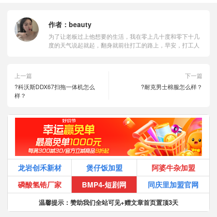
作者：
beauty
为了让老板过上他想要的生活，我在零上几十度和零下十几
度的天气说起就起，翻身就前往打工的路上，早安，打工人
上一篇
下一篇
?科沃斯DDX67扫拖一体机怎么
?耐克男士棉服怎么样？
样？
龙岩创禾新材
煲仔饭加盟
阿婆牛杂加盟
磷酸氢锆厂家
BMP4-短剧网
同庆里加盟官网
温馨提示：赞助我们全站可见+赠文章首页置顶3天