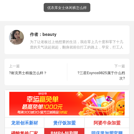
优衣库女士休闲裤怎么样
作者：
beauty
为了让老板过上他想要的生活，我在零上几十度和零下十几
度的天气说起就起，翻身就前往打工的路上，早安，打工人
上一篇
下一篇
?耐克男士棉服怎么样？
?三星Exynos9825属于什么档
次?
龙岩创禾新材
煲仔饭加盟
阿婆牛杂加盟
磷酸氢锆厂家
BMP4-短剧网
同庆里加盟官网