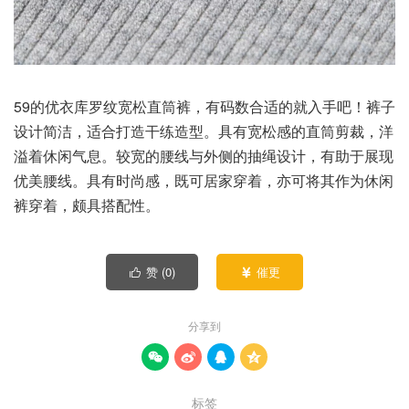
59的优衣库罗纹宽松直筒裤，有码数合适的就入手吧！裤子
设计简洁，适合打造干练造型。具有宽松感的直筒剪裁，洋
溢着休闲气息。较宽的腰线与外侧的抽绳设计，有助于展现
优美腰线。具有时尚感，既可居家穿着，亦可将其作为休闲
裤穿着，颇具搭配性。
赞 (
0
)
催更


分享到




标签