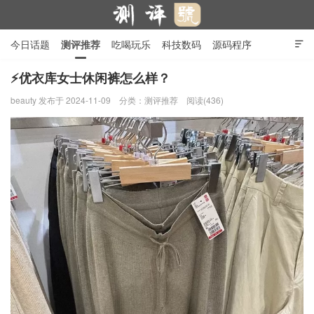
今日话题
测评推荐
吃喝玩乐
科技数码
源码程序

行业产品
在线投稿
隐私政策
⚡优衣库女士休闲裤怎么样？
beauty
发布于 2024-11-09
分类：
测评推荐
阅读(436)
测评号