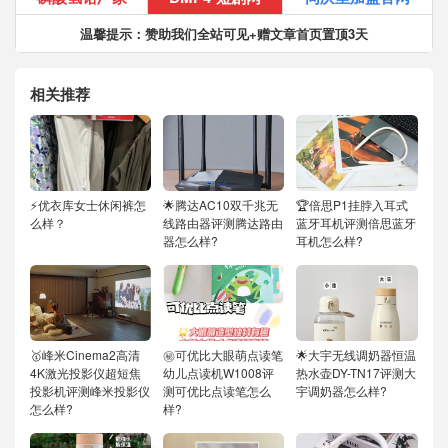
温馨提示：赞助我们全站可见+赠文章首页置顶3天
相关推荐
⚡优衣库女士休闲裤怎
🌟腾达AC10双千兆无
🏆倍思P1挂脖入耳式
么样？
线路由器评测腾达路由
蓝牙耳机评测倍思蓝牙
器怎么样?
耳机怎么样?
🥇峰米Cinema2高清
㊙️可优比大眼萌点读笔
🌟大宇无线调奶器恒温
4K激光投影仪超短焦
幼儿点读机W1008评
热水壶DY-TN17评测大
投影机评测峰米投影仪
测可优比点读笔怎么
宇调奶器怎么样?
怎么样?
样?