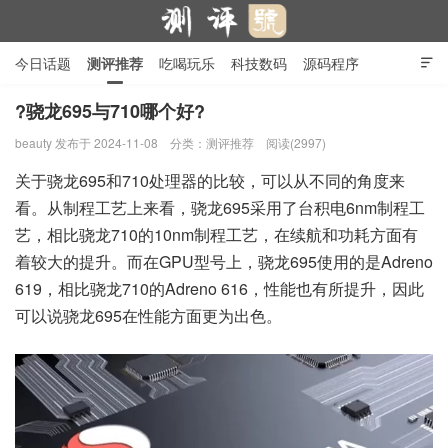
今日话题
测评推荐
吃喝玩乐
科技数码
源码程序

行业产品
在线投稿
隐私政策
?骁龙695与710哪个好?
beauty
发布于 2024-11-08
分类：
测评推荐
阅读(2997)
测评号
关于骁龙695和710处理器的比较，可以从不同的角度来
看。从制程工艺上来看，骁龙695采用了台积电6nm制程工
艺，相比骁龙710的10nm制程工艺，在续航和功耗方面有
着较大的提升。而在GPU型号上，骁龙695使用的是Adreno
619，相比骁龙710的Adreno 616，性能也有所提升，因此
可以说骁龙695在性能方面更为出色。