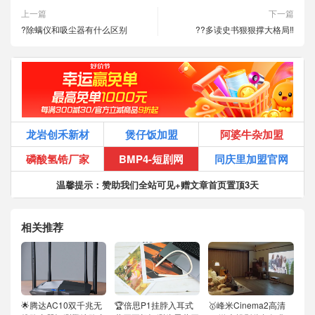
上一篇
下一篇
?除螨仪和吸尘器有什么区别
??多读史书狠狠撑大格局‼️
龙岩创禾新材
煲仔饭加盟
阿婆牛杂加盟
磷酸氢锆厂家
BMP4-短剧网
同庆里加盟官网
温馨提示：赞助我们全站可见+赠文章首页置顶3天
相关推荐
🌟腾达AC10双千兆无
🏆倍思P1挂脖入耳式
🥇峰米Cinema2高清