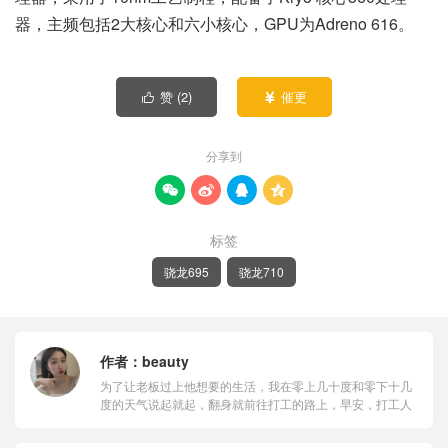
器，主频包括2大核心和六小核心，GPU为Adreno 616。
赞 (
2
)
催更


分享到




标签
骁龙695
骁龙710
作者：
beauty
为了让老板过上他想要的生活，我在零上几十度和零下十几
度的天气说起就起，翻身就前往打工的路上，早安，打工人