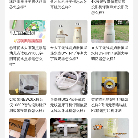
线路由器评测腾达路由
蓝牙耳机评测倍思蓝牙
4K激光投影仪超短焦
器怎么样?
耳机怎么样?
投影机评测峰米投影仪
怎么样?
㊙️可优比大眼萌点读笔
🌟大宇无线调奶器恒温
🔥大宇无线调奶器恒温
幼儿点读机W1008评
热水壶DY-TN17评测大
水杯DY-TN17评测大宇
测可优比点读笔怎么
宇调奶器怎么样?
调奶器怎么样?
样?
💞极米NEWZ6X投影
🥉倍思D02Pro头戴式
💯喵喵机错题打印机怎
仪1080P智能投影机评
无线蓝牙耳机评测倍思
么样?高清无墨喵喵机
测极米投影仪怎么样?
无线蓝牙耳机怎么样?
P2错题打印机评测