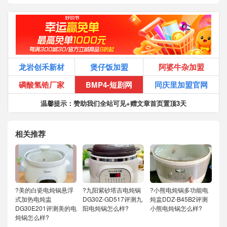
龙岩创禾新材
煲仔饭加盟
阿婆牛杂加盟
磷酸氢锆厂家
BMP4-短剧网
同庆里加盟官网
温馨提示：赞助我们全站可见+赠文章首页置顶3天
相关推荐
?美的白瓷电炖锅悬浮
?九阳紫砂塔吉电炖锅
?小熊电炖锅多功能电
式加热电炖盅
DG30Z-GD517评测九
炖盅DDZ-B45B2评测
DG30E201评测美的电
阳电炖锅怎么样?
小熊电炖锅怎么样?
炖锅怎么样?