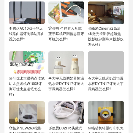
🌟腾达AC10双千兆无
🏆倍思P1挂脖入耳式
🥇峰米Cinema2高清
线路由器评测腾达路由
蓝牙耳机评测倍思蓝牙
4K激光投影仪超短焦
器怎么样?
耳机怎么样?
投影机评测峰米投影仪
怎么样?
㊙️可优比大眼萌点读笔
🌟大宇无线调奶器恒温
🔥大宇无线调奶器恒温
幼儿点读机W1008评
热水壶DY-TN17评测大
水杯DY-TN17评测大宇
测可优比点读笔怎么
宇调奶器怎么样?
调奶器怎么样?
样?
💞极米NEWZ6X投影
🥉倍思D02Pro头戴式
💯喵喵机错题打印机怎