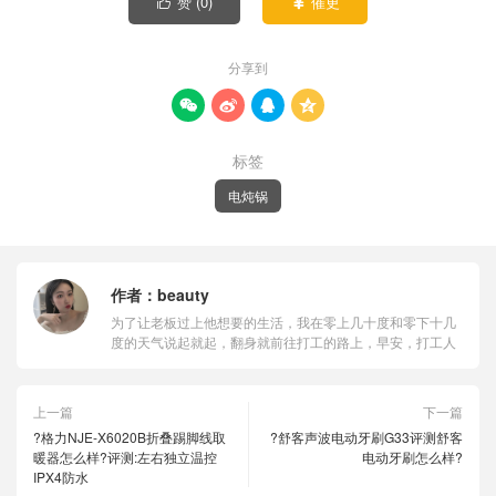
赞 (
0
)
催更


分享到




标签
电炖锅
作者：
beauty
为了让老板过上他想要的生活，我在零上几十度和零下十几
度的天气说起就起，翻身就前往打工的路上，早安，打工人
上一篇
下一篇
?格力NJE-X6020B折叠踢脚线取
?舒客声波电动牙刷G33评测舒客
暖器怎么样?评测:左右独立温控
电动牙刷怎么样?
IPX4防水