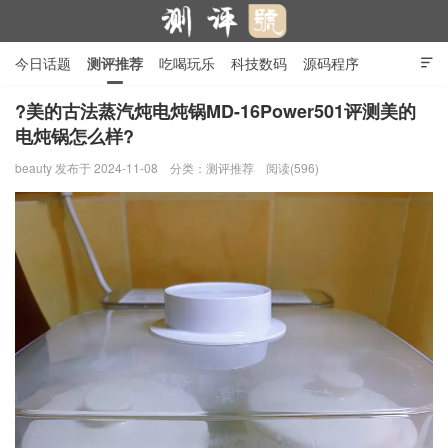
今日话题
测评推荐
吃喝玩乐
科技数码
源码程序

行业产品
在线投稿
隐私政策
?美的古法蒸汽炖电炖锅MD-16Power501评测美的
电炖锅怎么样?
测评号
beauty
发布于 2024-11-08
分类：
测评推荐
阅读(596)