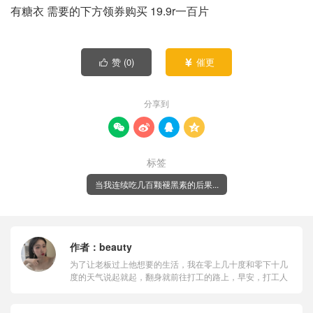
有糖衣 需要的下方领券购买 19.9r一百片
赞 (
0
)
催更


分享到




标签
当我连续吃几百颗褪黑素的后果...
作者：
beauty
为了让老板过上他想要的生活，我在零上几十度和零下十几
度的天气说起就起，翻身就前往打工的路上，早安，打工人