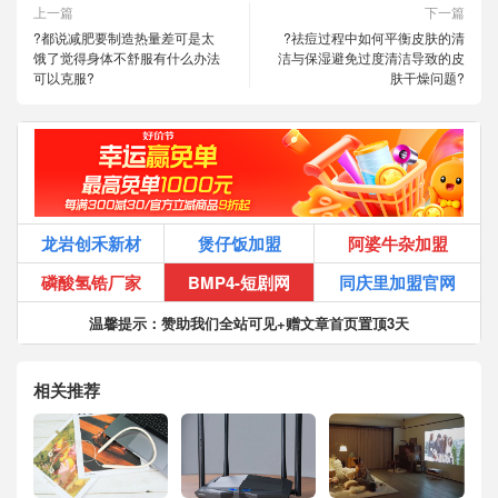
上一篇
下一篇
?都说减肥要制造热量差可是太
?祛痘过程中如何平衡皮肤的清
饿了觉得身体不舒服有什么办法
洁与保湿避免过度清洁导致的皮
可以克服?
肤干燥问题?
龙岩创禾新材
煲仔饭加盟
阿婆牛杂加盟
磷酸氢锆厂家
BMP4-短剧网
同庆里加盟官网
温馨提示：赞助我们全站可见+赠文章首页置顶3天
相关推荐