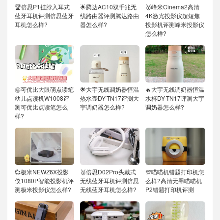
🏆倍思P1挂脖入耳式
🌟腾达AC10双千兆无
🥇峰米Cinema2高清
蓝牙耳机评测倍思蓝牙
线路由器评测腾达路由
4K激光投影仪超短焦
耳机怎么样?
器怎么样?
投影机评测峰米投影仪
怎么样?
㊙️可优比大眼萌点读笔
🌟大宇无线调奶器恒温
🔥大宇无线调奶器恒温
幼儿点读机W1008评
热水壶DY-TN17评测大
水杯DY-TN17评测大宇
测可优比点读笔怎么
宇调奶器怎么样?
调奶器怎么样?
样?
💞极米NEWZ6X投影
🥉倍思D02Pro头戴式
💯喵喵机错题打印机怎
仪1080P智能投影机评
无线蓝牙耳机评测倍思
么样?高清无墨喵喵机
测极米投影仪怎么样?
无线蓝牙耳机怎么样?
P2错题打印机评测