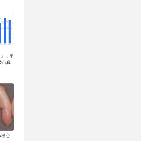
头」，单
楼市真
诊出心