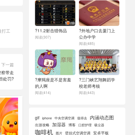
?11.2射击猎饰品
?外地户口去厦门上
往打工
公办中学
阅读(307)
阅读(485)
下一篇
警察带走
些处罚?
?摩羯座是不是害羞
?三门峡艺翔舞蹈学
的人啊
校老师考核
阅读(414)
阅读(443)
内涵动态图
gif
iphone
中央空调空调
值得去
加湿器
出游攻略
博客
口腔护理
吸尘器
咖啡机
安卓平板
壁挂式空调空调
图片