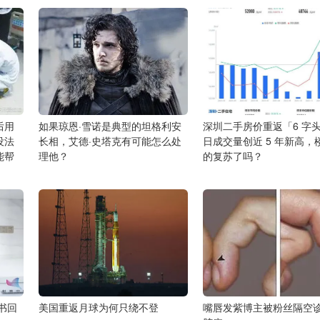
后用
如果琼恩·雪诺是典型的坦格利安
深圳二手房价重返「6 字
没法
长相，艾德·史塔克有可能怎么处
日成交量创近 5 年新高，
能帮
理他？
的复苏了吗？
书回
美国重返月球为何只绕不登
嘴唇发紫博主被粉丝隔空