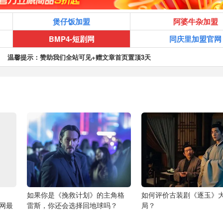
煲仔饭加盟
阿婆牛杂加盟
BMP4-短剧网
同庆里加盟官网
温馨提示：赞助我们全站可见+赠文章首页置顶3天
如果你是《挽救计划》的主角格
如何评价古装剧《逐玉》
全网最
雷斯，你还会选择回地球吗？
局？