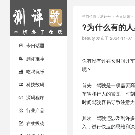
当前位置：
测评号
今日话题
>
>
?为什么有的人
beauty
发布于 2024-11-07
今日话题

测评推荐

你有没有过在长时间开车
呢？
吃喝玩乐

科技数码
首先，驾驶是一项需要高

车辆和行人的警觉，时刻
源码程序

时间驾驶容易导致注意力
行业产品

其次，驾驶还涉及到许多
在线投稿

入，进行快速的思维和决