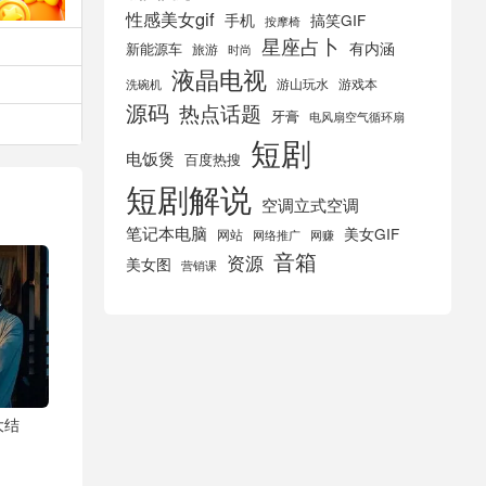
性感美女gif
手机
搞笑GIF
按摩椅
星座占卜
有内涵
新能源车
旅游
时尚
液晶电视
游山玩水
游戏本
洗碗机
源码
热点话题
牙膏
电风扇空气循环扇
短剧
电饭煲
百度热搜
短剧解说
空调立式空调
笔记本电脑
美女GIF
网站
网络推广
网赚
音箱
资源
美女图
营销课
大结