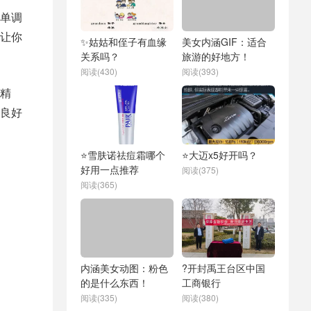
单调
让你
✨姑姑和侄子有血缘
美女内涵GIF：适合
关系吗？
旅游的好地方！
阅读(430)
阅读(393)
精
良好
⭐雪肤诺祛痘霜哪个
⭐大迈x5好开吗？
好用一点推荐
阅读(375)
阅读(365)
内涵美女动图：粉色
?开封禹王台区中国
的是什么东西！
工商银行
阅读(335)
阅读(380)