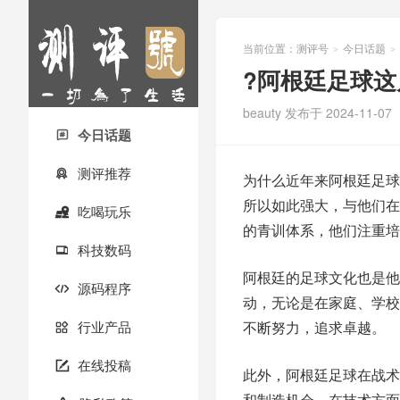
当前位置：
测评号
今日话题
>
>
?阿根廷足球这
beauty
发布于 2024-11-07
今日话题

测评推荐

为什么近年来阿根廷足球
所以如此强大，与他们在
吃喝玩乐

的青训体系，他们注重培
科技数码

阿根廷的足球文化也是他
源码程序

动，无论是在家庭、学校
行业产品
不断努力，追求卓越。

在线投稿

此外，阿根廷足球在战术
和制造机会。在技术方面