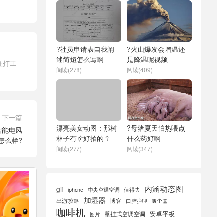
?社员申请表自我阐
?火山爆发会增温还
述简短怎么写啊
是降温呢视频
往打工
阅读(278)
阅读(409)
下一篇
漂亮美女动图：那树
?母猪夏天怕热喂点
头智能电风
林子有啥好拍的？
什么药好啊
怎么样?
阅读(277)
阅读(347)
内涵动态图
gif
iphone
中央空调空调
值得去
加湿器
出游攻略
博客
口腔护理
吸尘器
咖啡机
安卓平板
壁挂式空调空调
图片