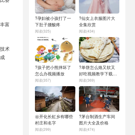
?孕妇被小孩打了一
?仙女上衣服图片大
丰富
下肚子腰酸疼
全集欣赏
阅读(325)
阅读(434)
技术
成
?孩子把小熊摔坏了
?单饼怎么烙又软又
怎么办视频播放
好吃视频教学下载安
装
阅读(357)
阅读(369)
㊙️开化长虹乡有哪些
?茅台制酒生产车间
村庄和名字
图片大全及价格
阅读(299)
阅读(474)