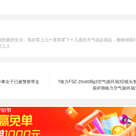
他想要的生活，我在零上几十度和零下十几度的天气说起就起，翻身就前
打工人
涉事女子已被警察带走
?格力FSZ-20x60Bg3空气循环扇3D摇
扇评测格力空气循环扇