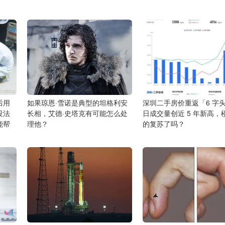
后用
如果琼恩·雪诺是典型的坦格利安
深圳二手房价重返「6 字
没法
长相，艾德·史塔克有可能怎么处
日成交量创近 5 年新高，
能帮
理他？
的复苏了吗？