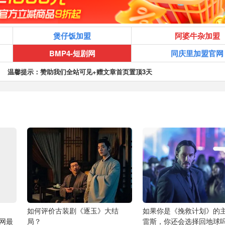
煲仔饭加盟
阿婆牛杂加盟
BMP4-短剧网
同庆里加盟官网
温馨提示：赞助我们全站可见+赠文章首页置顶3天
如何评价古装剧《逐玉》大结
如果你是《挽救计划》的
全网最
局？
雷斯，你还会选择回地球