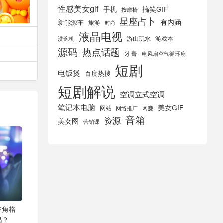
性感美女gif
手机
搞笑GIF
按摩椅
星座占卜
有内涵
新能源车
旅游
时尚
液晶电视
游山玩水
游戏本
洗碗机
源码
热点话题
牙膏
电风扇空气循环扇
短剧
电饭煲
百度热搜
短剧解说
空调立式空调
笔记本电脑
美女GIF
网站
网络推广
网赚
音箱
资源
美女图
营销课
主角格
吗？