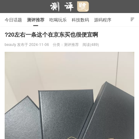
今日话题
测评推荐
吃喝玩乐
科技数码
源码程序

行业产品
在线投稿
隐私政策
?20左右一条这个在京东买也很便宜啊
beauty
发布于 2024-11-06
分类：
测评推荐
阅读(489)
测评号