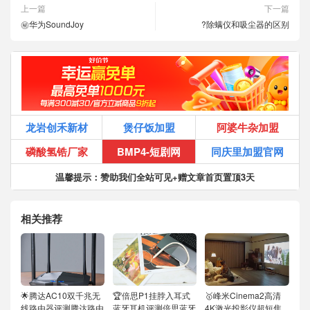
上一篇
下一篇
㊙️华为SoundJoy
?除螨仪和吸尘器的区别
龙岩创禾新材
煲仔饭加盟
阿婆牛杂加盟
磷酸氢锆厂家
BMP4-短剧网
同庆里加盟官网
温馨提示：赞助我们全站可见+赠文章首页置顶3天
相关推荐
🌟腾达AC10双千兆无
🏆倍思P1挂脖入耳式
🥇峰米Cinema2高清
线路由器评测腾达路由
蓝牙耳机评测倍思蓝牙
4K激光投影仪超短焦