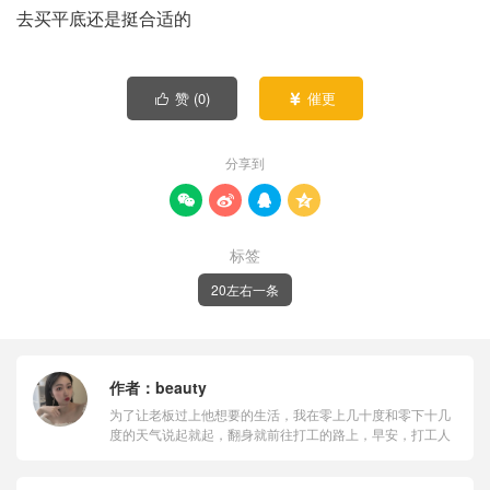
去买平底还是挺合适的
赞 (
0
)
催更


分享到




标签
20左右一条
作者：
beauty
为了让老板过上他想要的生活，我在零上几十度和零下十几
度的天气说起就起，翻身就前往打工的路上，早安，打工人