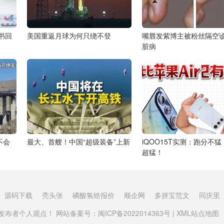
书回
美国重返月球为何只绕不登
嘴唇发紫博主被粉丝隔空
脏病
不会
最大、首艘！中国“超级装备”上新
iQOO15T实测：跑分不
超猛！
源码下载
秃头张
磷酸氢锆报价
顺企网
多拼宝范文
同庆里
布者个人观点！ 网站备案号：
闽ICP备2022014363号
|
XML站点地图