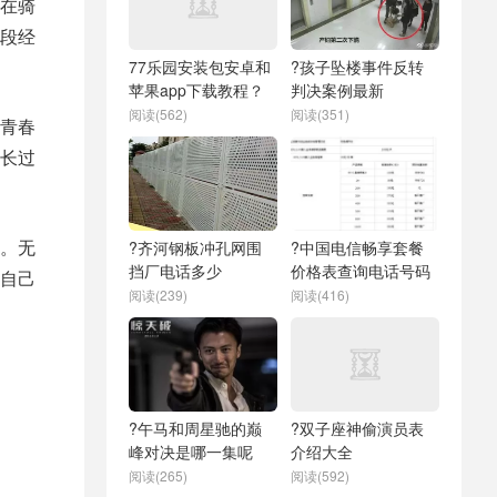
在骑
段经
77乐园安装包安卓和
?孩子坠楼事件反转
苹果app下载教程？
判决案例最新
阅读(562)
阅读(351)
青春
长过
。无
?齐河钢板冲孔网围
?中国电信畅享套餐
挡厂电话多少
价格表查询电话号码
自己
阅读(239)
阅读(416)
?午马和周星驰的巅
?双子座神偷演员表
峰对决是哪一集呢
介绍大全
阅读(265)
阅读(592)