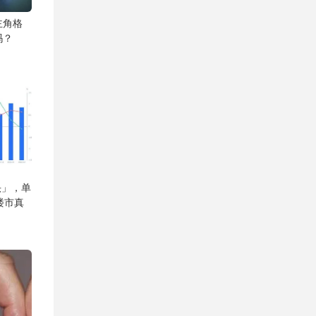
主角格
吗？
头」，单
楼市真