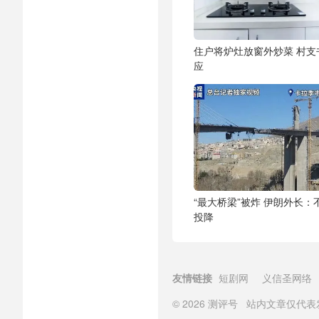
住户将炉灶放窗外炒菜 村支
应
“最大桥梁”被炸 伊朗外长：
投降
友情链接
短剧网
义信圣网络
© 2026
测评号
站内文章仅代表发