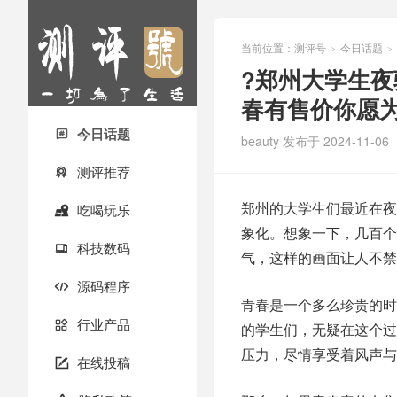
当前位置：
测评号
今日话题
>
>
?郑州大学生
春有售价你愿
今日话题

beauty
发布于 2024-11-06
测评推荐

郑州的大学生们最近在夜
吃喝玩乐

象化。想象一下，几百个
科技数码

气，这样的画面让人不禁
源码程序

青春是一个多么珍贵的时
行业产品

的学生们，无疑在这个过
压力，尽情享受着风声与
在线投稿
