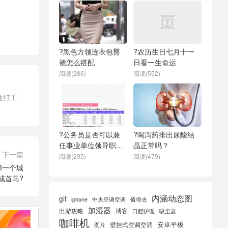
?黑色方领连衣包臀
?农历生日七月十一
裙怎么搭配
日看一生命运
阅读(286)
阅读(552)
往打工
?公务员是否可以兼
?喝泻药排出尿酸结
任事业单位领导职务
晶正常吗？
下一篇
怎么填
阅读(295)
阅读(479)
哪一个城
成首马?
内涵动态图
gif
iphone
中央空调空调
值得去
加湿器
出游攻略
博客
口腔护理
吸尘器
咖啡机
安卓平板
壁挂式空调空调
图片