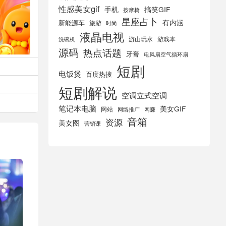
性感美女gif
手机
搞笑GIF
按摩椅
星座占卜
有内涵
新能源车
旅游
时尚
液晶电视
游山玩水
游戏本
洗碗机
源码
热点话题
牙膏
电风扇空气循环扇
短剧
电饭煲
百度热搜
短剧解说
空调立式空调
笔记本电脑
美女GIF
网站
网络推广
网赚
音箱
资源
美女图
营销课