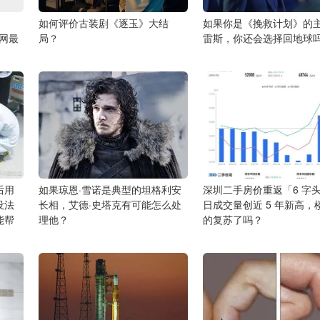
如何评价古装剧《逐玉》大结
如果你是《挽救计划》的
全网最
局？
雷斯，你还会选择回地球
后用
如果琼恩·雪诺是典型的坦格利安
深圳二手房价重返「6 字
没法
长相，艾德·史塔克有可能怎么处
日成交量创近 5 年新高，
能帮
理他？
的复苏了吗？