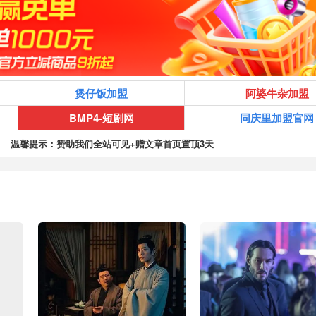
煲仔饭加盟
阿婆牛杂加盟
BMP4-短剧网
同庆里加盟官网
温馨提示：赞助我们全站可见+赠文章首页置顶3天