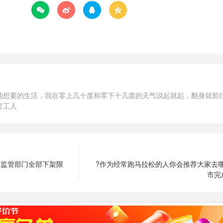




他想要的生活，我在零上几十度和零下十几度的天气说起就起，翻身就前
打工人
被监管部门全部下架限
?作为经常跑马拉松的人你会推荐大家去
市完