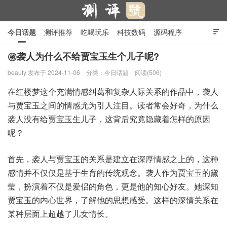
今日话题
测评推荐
吃喝玩乐
科技数码
源码程序

行业产品
在线投稿
隐私政策
㊙️袭人为什么不给贾宝玉生个儿子呢?
beauty
发布于 2024-11-06
分类：
今日话题
阅读(506)
测评号
在红楼梦这个充满情感纠葛和复杂人际关系的作品中，袭人
与贾宝玉之间的情感尤为引人注目。读者常会好奇，为什么
袭人没有给贾宝玉生儿子，这背后究竟隐藏着怎样的原因
呢？
首先，袭人与贾宝玉的关系是建立在深厚情感之上的，这种
感情并不仅仅是基于生育的传统观念。袭人作为贾宝玉的黛
莹，扮演着不仅是爱侣的角色，更是他的知心好友。她深知
贾宝玉的内心世界，了解他的思想感受。这样的深情关系在
某种层面上超越了儿女情长。