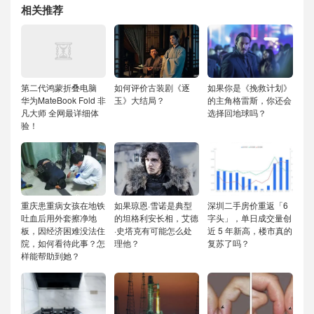
相关推荐
第二代鸿蒙折叠电脑
如何评价古装剧《逐
如果你是《挽救计划》
华为MateBook Fold 非
玉》大结局？
的主角格雷斯，你还会
凡大师 全网最详细体
选择回地球吗？
验！
重庆患重病女孩在地铁
如果琼恩·雪诺是典型
深圳二手房价重返「6
吐血后用外套擦净地
的坦格利安长相，艾德
字头」，单日成交量创
板，因经济困难没法住
·史塔克有可能怎么处
近 5 年新高，楼市真的
院，如何看待此事？怎
理他？
复苏了吗？
样能帮助到她？