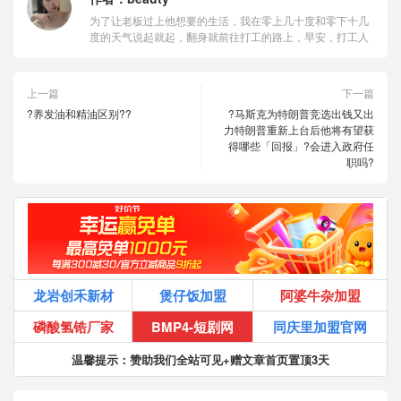
为了让老板过上他想要的生活，我在零上几十度和零下十几
度的天气说起就起，翻身就前往打工的路上，早安，打工人
上一篇
下一篇
?养发油和精油区别??
?马斯克为特朗普竞选出钱又出
力特朗普重新上台后他将有望获
得哪些「回报」?会进入政府任
职吗?
龙岩创禾新材
煲仔饭加盟
阿婆牛杂加盟
磷酸氢锆厂家
BMP4-短剧网
同庆里加盟官网
温馨提示：赞助我们全站可见+赠文章首页置顶3天