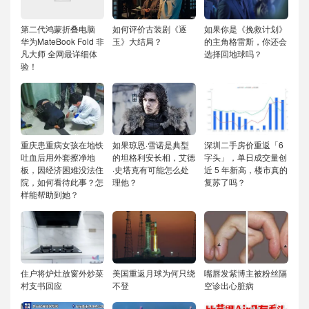
第二代鸿蒙折叠电脑
如何评价古装剧《逐
如果你是《挽救计划》
华为MateBook Fold 非
玉》大结局？
的主角格雷斯，你还会
凡大师 全网最详细体
选择回地球吗？
验！
重庆患重病女孩在地铁
如果琼恩·雪诺是典型
深圳二手房价重返「6
吐血后用外套擦净地
的坦格利安长相，艾德
字头」，单日成交量创
板，因经济困难没法住
·史塔克有可能怎么处
近 5 年新高，楼市真的
院，如何看待此事？怎
理他？
复苏了吗？
样能帮助到她？
住户将炉灶放窗外炒菜
美国重返月球为何只绕
嘴唇发紫博主被粉丝隔
村支书回应
不登
空诊出心脏病