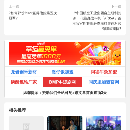
上一篇
下一篇
?如何评价faker赢得他的第五次
?中国航空工业集团自主研制的
冠军?
新一代隐身战斗机「歼35A」首
次官宣即将现身珠海航展你对它
有哪些期待?
龙岩创禾新材
煲仔饭加盟
阿婆牛杂加盟
磷酸氢锆厂家
BMP4-短剧网
同庆里加盟官网
温馨提示：赞助我们全站可见+赠文章首页置顶3天
相关推荐