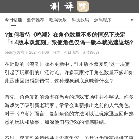
今日话题
测评推荐
吃喝玩乐
科技数码
源码程序

行业产品
在线投稿
隐私政策
?如何看待《鸣潮》在角色数量不多的情况下决定
「1.4版本双复刻」致使角色仅隔一版本就光速返场?
测评号
beauty
发布于 2024-11-06
分类：
今日话题
阅读(968)
在近期的《鸣潮》版本更新中，“1.4 版本双复刻”这一决定
引起了玩家们的广泛讨论。许多玩家对于角色数量不多却如
此迅速回归感到错愕，这种现象到底意味着什么？
首先，角色复刻的频率在当今的游戏市场中并不罕见。许多
游戏为了吸引新老玩家，常常会重新推出之前的人气角色。
对于《鸣潮》而言，复刻角色的方法可以让玩家迅速回归熟
悉的玩法和故事，加深他们与游戏的情感联结。
不过，双复刻的策略并非没有争议。虽然这为玩家提供了更