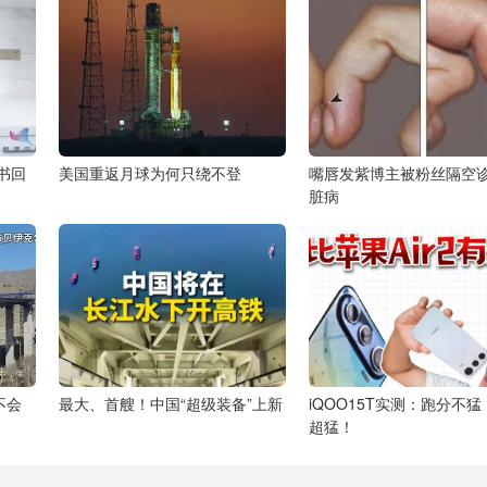
书回
美国重返月球为何只绕不登
嘴唇发紫博主被粉丝隔空
脏病
不会
最大、首艘！中国“超级装备”上新
iQOO15T实测：跑分不
超猛！