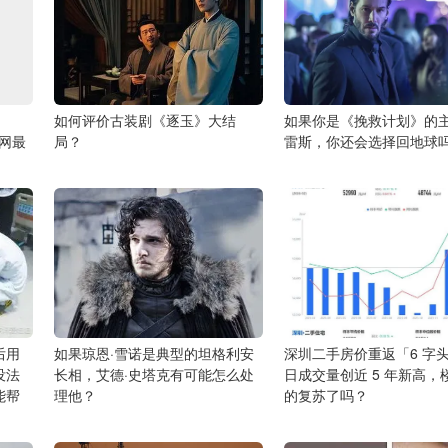
如何评价古装剧《逐玉》大结
如果你是《挽救计划》的
全网最
局？
雷斯，你还会选择回地球
后用
如果琼恩·雪诺是典型的坦格利安
深圳二手房价重返「6 字
没法
长相，艾德·史塔克有可能怎么处
日成交量创近 5 年新高，
能帮
理他？
的复苏了吗？