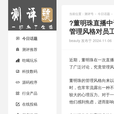
当前位置：
测评号
今日话题
>
>
?董明珠直播
管理风格对员
今日话题

beauty
发布于 2024-11-06
测评推荐

近期，董明珠在一次直播
吃喝玩乐

了广泛讨论，究竟管理风
科技数码

董明珠的管理风格向来以
源码程序

时，也常常流露出一种不
行业产品

较大的心理压力。对于一
他们感到焦虑，进而影响
在线投稿
