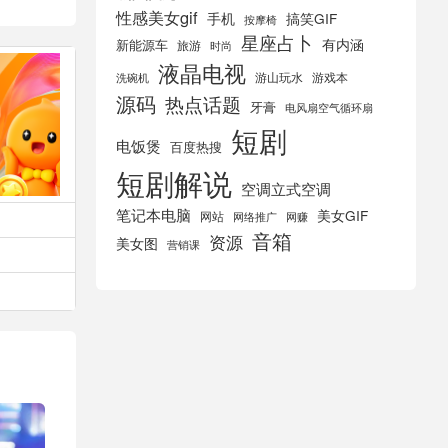
性感美女gif
手机
搞笑GIF
按摩椅
星座占卜
有内涵
新能源车
旅游
时尚
液晶电视
游山玩水
游戏本
洗碗机
源码
热点话题
牙膏
电风扇空气循环扇
短剧
电饭煲
百度热搜
短剧解说
空调立式空调
笔记本电脑
美女GIF
网站
网络推广
网赚
音箱
资源
美女图
营销课