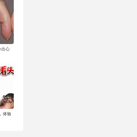
诊出心
猛，体验