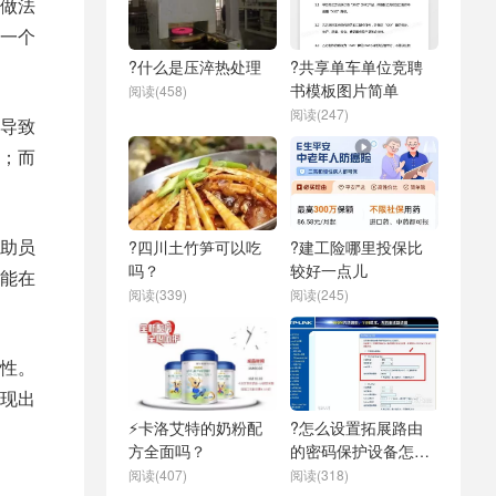
做法
一个
?什么是压淬热处理
?共享单车单位竞聘
书模板图片简单
阅读(458)
阅读(247)
导致
；而
助员
?四川土竹笋可以吃
?建工险哪里投保比
吗？
较好一点儿
能在
阅读(339)
阅读(245)
性。
现出
⚡卡洛艾特的奶粉配
?怎么设置拓展路由
方全面吗？
的密码保护设备怎么
设置
阅读(407)
阅读(318)