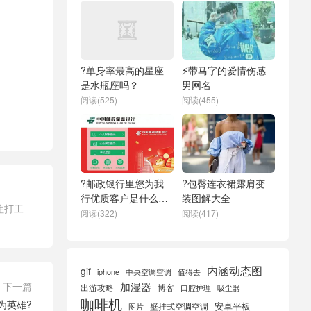
?单身率最高的星座
⚡带马字的爱情伤感
是水瓶座吗？
男网名
阅读(525)
阅读(455)
?邮政银行里您为我
?包臀连衣裙露肩变
行优质客户是什么类
装图解大全
往打工
型
阅读(322)
阅读(417)
内涵动态图
gif
iphone
中央空调空调
值得去
加湿器
下一篇
出游攻略
博客
口腔护理
吸尘器
咖啡机
为英雄?
安卓平板
壁挂式空调空调
图片