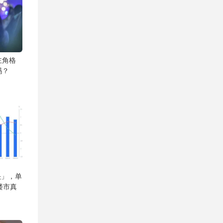
主角格
吗？
头」，单
楼市真