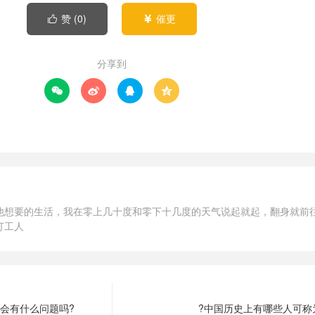
赞 (
0
)
催更


分享到




他想要的生活，我在零上几十度和零下十几度的天气说起就起，翻身就前
打工人
会有什么问题吗?
?中国历史上有哪些人可称