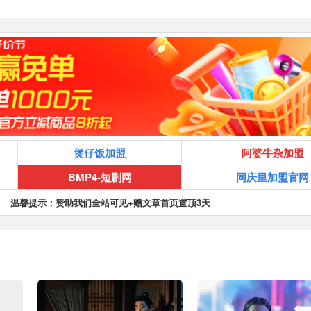
煲仔饭加盟
阿婆牛杂加盟
BMP4-短剧网
同庆里加盟官网
温馨提示：赞助我们全站可见+赠文章首页置顶3天