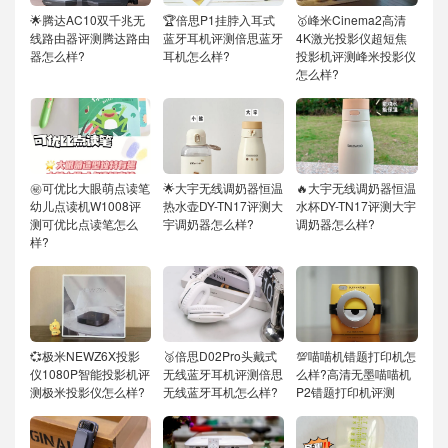
🌟腾达AC10双千兆无
🏆倍思P1挂脖入耳式
🥇峰米Cinema2高清
线路由器评测腾达路由
蓝牙耳机评测倍思蓝牙
4K激光投影仪超短焦
器怎么样?
耳机怎么样?
投影机评测峰米投影仪
怎么样?
㊙️可优比大眼萌点读笔
🌟大宇无线调奶器恒温
🔥大宇无线调奶器恒温
幼儿点读机W1008评
热水壶DY-TN17评测大
水杯DY-TN17评测大宇
测可优比点读笔怎么
宇调奶器怎么样?
调奶器怎么样?
样?
💞极米NEWZ6X投影
🥉倍思D02Pro头戴式
💯喵喵机错题打印机怎
仪1080P智能投影机评
无线蓝牙耳机评测倍思
么样?高清无墨喵喵机
测极米投影仪怎么样?
无线蓝牙耳机怎么样?
P2错题打印机评测