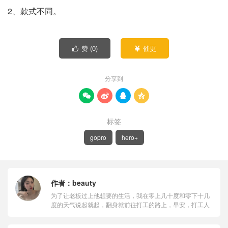
2、款式不同。
赞 (
0
)
催更


分享到




标签
gopro
hero+
作者：
beauty
为了让老板过上他想要的生活，我在零上几十度和零下十几
度的天气说起就起，翻身就前往打工的路上，早安，打工人