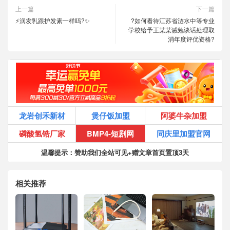
上一篇
下一篇
⚡润发乳跟护发素一样吗?✨
?如何看待江苏省涟水中等专业
学校给予王某某诫勉谈话处理取
消年度评优资格?
龙岩创禾新材
煲仔饭加盟
阿婆牛杂加盟
磷酸氢锆厂家
BMP4-短剧网
同庆里加盟官网
温馨提示：赞助我们全站可见+赠文章首页置顶3天
相关推荐