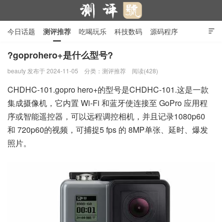
今日话题
测评推荐
吃喝玩乐
科技数码
源码程序

行业产品
在线投稿
隐私政策
?goprohero+是什么型号?
beauty
发布于 2024-11-05
分类：
测评推荐
阅读(428)
测评号
CHDHC-101.gopro hero+的型号是CHDHC-101.这是一款
集成摄像机，它内置 Wi-Fi 和蓝牙使连接至 GoPro 应用程
序或智能遥控器，可以远程调控相机，并且记录1080p60
和 720p60的视频，可捕捉5 fps 的 8MP单张、延时、爆发
照片。