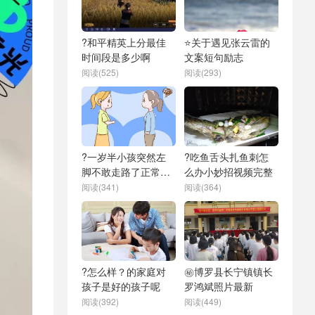
?和平精英上分最佳
⭐关于遇见张云雷的
时间段是多少啊
文案短句励志
阅读(525)
阅读(293)
?一岁半小孩突然左
?吃鱼舌头扎鱼刺怎
脚不敢走路了正常
么办小妙招视频完整
吗？
阅读(341)
阅读(364)
?怎么样？的家庭对
㊙️博罗县长宁镇镇长
孩子是好的孩子呢
罗鸿斌照片最新
阅读(392)
阅读(449)