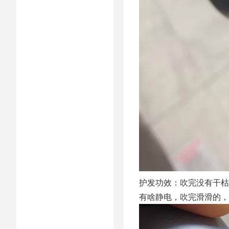
护发功效：吹完没有干枯
有啥静电，吹完滑滑的，