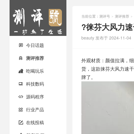
当前位置：
测评号
测评推荐
>
>
?徕芬大风力速
beauty
发布于 2024-11-04
今日话题

测评推荐

外观材质：颜值拉满，细
货，这款徕芬大风力速干
吃喝玩乐

牌了。
科技数码

源码程序

行业产品

在线投稿
