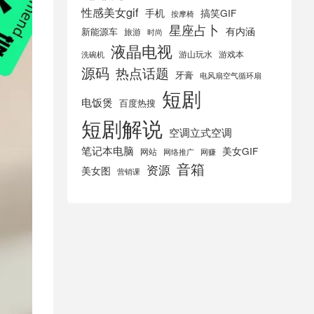
性感美女gif
手机
搞笑GIF
按摩椅
星座占卜
有内涵
新能源车
旅游
时尚
液晶电视
游山玩水
游戏本
洗碗机
源码
热点话题
牙膏
电风扇空气循环扇
短剧
电饭煲
百度热搜
短剧解说
空调立式空调
笔记本电脑
美女GIF
网站
网络推广
网赚
音箱
资源
美女图
营销课