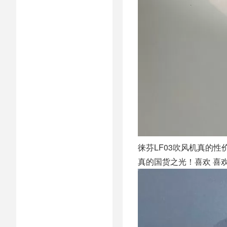
徕芬LF03吹风机真的
真的国货之光！喜欢 喜