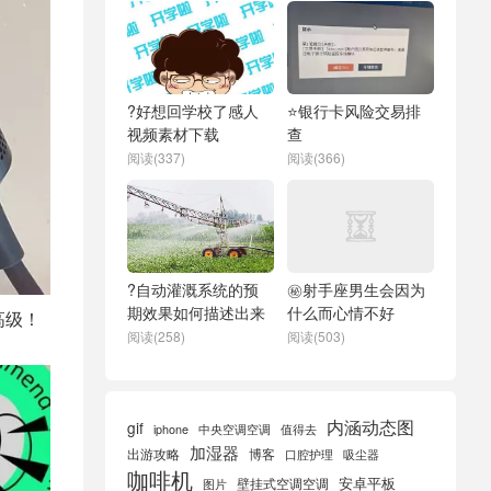
?好想回学校了感人
⭐银行卡风险交易排
视频素材下载
查
阅读(337)
阅读(366)
?自动灌溉系统的预
㊙️射手座男生会因为
期效果如何描述出来
什么而心情不好
高级！
阅读(258)
阅读(503)
内涵动态图
gif
iphone
中央空调空调
值得去
加湿器
出游攻略
博客
口腔护理
吸尘器
咖啡机
安卓平板
壁挂式空调空调
图片