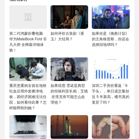
第二代鸿蒙折叠电脑
如何评价古装剧《逐
如果你是《挽救计划》
华为MateBook Fold 非
玉》大结局？
的主角格雷斯，你还会
凡大师 全网最详细体
选择回地球吗？
验！
重庆患重病女孩在地铁
如果琼恩·雪诺是典型
深圳二手房价重返「6
吐血后用外套擦净地
的坦格利安长相，艾德
字头」，单日成交量创
板，因经济困难没法住
·史塔克有可能怎么处
近 5 年新高，楼市真的
院，如何看待此事？怎
理他？
复苏了吗？
样能帮助到她？