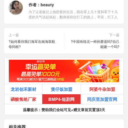
作者：
beauty
为了让老板过上他想要的生活，我在零上几十度和零下十几
度的天气说起就起，翻身就前往打工的路上，早安，打工人
上一篇
下一篇
?如何看待我们海军在南海双航
?中国有纽北一样的赛道吗?自己
母同框?
能建一个吗?
龙岩创禾新材
煲仔饭加盟
阿婆牛杂加盟
磷酸氢锆厂家
BMP4-短剧网
同庆里加盟官网
温馨提示：赞助我们全站可见+赠文章首页置顶3天
相关推荐