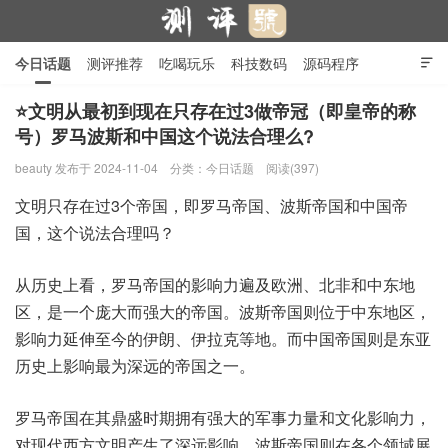
今日话题
测评推荐
吃喝玩乐
科技数码
源码程序

行业产品
在线投稿
隐私政策
⭐文明从最初到现在只存在过3做帝冠（即皇帝的称
号）罗马波斯和中国这个说法合理么?
测评号
beauty
发布于 2024-11-04
分类：
今日话题
阅读(397)
文明只存在过3个帝国，即罗马帝国、波斯帝国和中国帝
国，这个说法合理吗？
从历史上看，罗马帝国的影响力遍及欧洲、北非和中东地
区，是一个庞大而强大的帝国。波斯帝国则位于中东地区，
影响力延伸至今的伊朗、伊拉克等地。而中国帝国则是东亚
历史上影响最为深远的帝国之一。
罗马帝国在其鼎盛时期拥有强大的军事力量和文化影响力，
对现代西方文明产生了深远影响。波斯帝国则在各个领域展