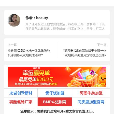
作者：
beauty
为了让老板过上他想要的生活，我在零上几十度和零下十几
度的天气说起就起，翻身就前往打工的路上，早安，打工人
上一篇
下一篇
㊙️春花X22吸拖洗一体无线洗地
?追觅H12S自清洁烘干拖吸一体
机评测春花洗地机怎么样?
洗地机评测追觅洗地机怎么样?
龙岩创禾新材
煲仔饭加盟
阿婆牛杂加盟
磷酸氢锆厂家
BMP4-短剧网
同庆里加盟官网
温馨提示：赞助我们全站可见+赠文章首页置顶3天