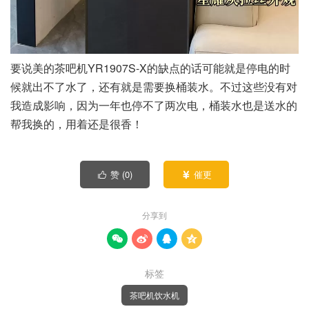
要说美的茶吧机YR1907S-X的缺点的话可能就是停电的时
候就出不了水了，还有就是需要换桶装水。不过这些没有对
我造成影响，因为一年也停不了两次电，桶装水也是送水的
帮我换的，用着还是很香！
赞 (
0
)
催更


分享到




标签
茶吧机饮水机