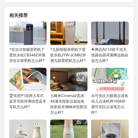
相关推荐
?安吉尔智能茶吧机下
?九阳智能茶吧机下置
🌟腾达AC10双千兆无
置饮水机CB3482评测
饮水机JYW-JCM82评
线路由器评测腾达路由
安吉尔茶吧机怎么样?
测九阳茶吧机怎么样?
器怎么样?
🏆倍思P1挂脖入耳式
🥇峰米Cinema2高清
㊙️可优比大眼萌点读笔
蓝牙耳机评测倍思蓝牙
4K激光投影仪超短焦
幼儿点读机W1008评
耳机怎么样?
投影机评测峰米投影仪
测可优比点读笔怎么
怎么样?
样?