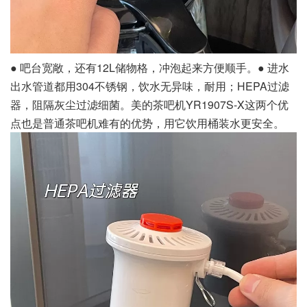
● 吧台宽敞，还有12L储物格，冲泡起来方便顺手。● 进水
出水管道都用304不锈钢，饮水无异味，耐用；HEPA过滤
器，阻隔灰尘过滤细菌。美的茶吧机YR1907S-X这两个优
点也是普通茶吧机难有的优势，用它饮用桶装水更安全。