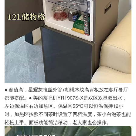
● 颜值高，星耀灰拉丝外管+胡桃木纹高背板放在客厅餐厅
都能搭配。● 美的茶吧机YR1907S-X是双区双显双出水，
左边保温区右边加热区。保温区55℃可以恒温保持12小
时，加热区按照不同茶叶设置了四档温度，茶小白泡茶也能
轻松上手。面板功能简洁移动，老人家也会操作。