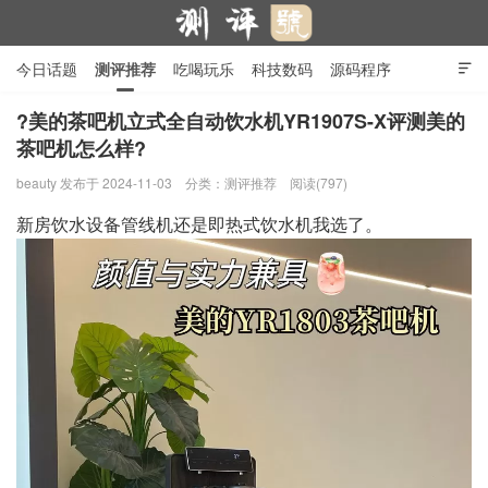
今日话题
测评推荐
吃喝玩乐
科技数码
源码程序

行业产品
在线投稿
隐私政策
?美的茶吧机立式全自动饮水机YR1907S-X评测美的
茶吧机怎么样?
测评号
beauty
发布于 2024-11-03
分类：
测评推荐
阅读(797)
新房饮水设备管线机还是即热式饮水机我选了。