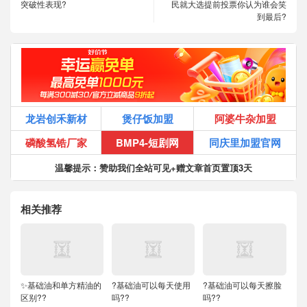
突破性表现?
民就大选提前投票你认为谁会笑
到最后?
龙岩创禾新材
煲仔饭加盟
阿婆牛杂加盟
磷酸氢锆厂家
BMP4-短剧网
同庆里加盟官网
温馨提示：赞助我们全站可见+赠文章首页置顶3天
相关推荐
✨基础油和单方精油的
?基础油可以每天使用
?基础油可以每天擦脸
区别??
吗??
吗??