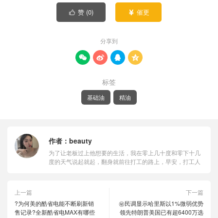
赞 (
0
)
催更


分享到




标签
基础油
精油
作者：
beauty
为了让老板过上他想要的生活，我在零上几十度和零下十几
度的天气说起就起，翻身就前往打工的路上，早安，打工人
上一篇
下一篇
?为何美的酷省电能不断刷新销
㊙️民调显示哈里斯以1%微弱优势
售记录?全新酷省电MAX有哪些
领先特朗普美国已有超6400万选