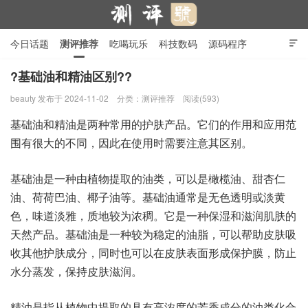
今日话题
测评推荐
吃喝玩乐
科技数码
源码程序

行业产品
在线投稿
隐私政策
?基础油和精油区别??
beauty
发布于 2024-11-02
分类：
测评推荐
阅读(593)
测评号
基础油和精油是两种常用的护肤产品。它们的作用和应用范
围有很大的不同，因此在使用时需要注意其区别。
基础油是一种由植物提取的油类，可以是橄榄油、甜杏仁
油、荷荷巴油、椰子油等。基础油通常是无色透明或淡黄
色，味道淡雅，质地较为浓稠。它是一种保湿和滋润肌肤的
天然产品。基础油是一种较为稳定的油脂，可以帮助皮肤吸
收其他护肤成分，同时也可以在皮肤表面形成保护膜，防止
水分蒸发，保持皮肤滋润。
精油是指从植物中提取的具有高浓度的芳香成分的油类化合