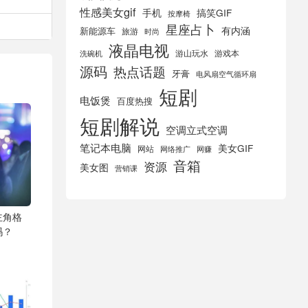
性感美女gif
手机
搞笑GIF
按摩椅
星座占卜
有内涵
新能源车
旅游
时尚
液晶电视
游山玩水
游戏本
洗碗机
源码
热点话题
牙膏
电风扇空气循环扇
短剧
电饭煲
百度热搜
短剧解说
空调立式空调
笔记本电脑
美女GIF
网站
网络推广
网赚
音箱
资源
美女图
营销课
主角格
吗？