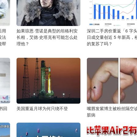
后用
如果琼恩·雪诺是典型的坦格利安
深圳二手房价重返「6 字
没法
长相，艾德·史塔克有可能怎么处
日成交量创近 5 年新高，
能帮
理他？
的复苏了吗？
书回
美国重返月球为何只绕不登
嘴唇发紫博主被粉丝隔空
脏病