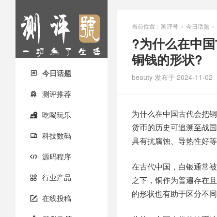
当前位置：
测评号
今日话题
>
>
?为什么在中
铜钱的形状?
今日话题

beauty
发布于 2024-11-02
测评推荐

为什么在中国古代会把铜
吃喝玩乐

货币的历史可追溯至战国
科技数码

具有抗腐蚀、导热性好等
源码程序

在古代中国，白银通常被
行业产品

之下，铜作为普遍存在且
的形状也有助于区分不同
在线投稿
