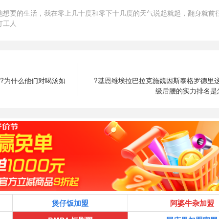
他想要的生活，我在零上几十度和零下十几度的天气说起就起，翻身就前
打工人
?为什么他们对喝汤如
?基恩维埃拉巴拉克施魏因斯泰格罗德里
级后腰的实力排名是
煲仔饭加盟
阿婆牛杂加盟