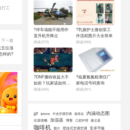
往打工
?停车场能不能用作
?乳腺护士微创室工
直升机升降点
作流程图片大全简单
下一篇
阅读(372)
阅读(393)
这五位顶
怎样的?
?DNF搬砖收益大不
?临夏氨氮检测仪厂
如前？玩家该如何应
家电话号码查询
对新挑战
阅读(445)
阅读(301)
内涵动态图
gif
iphone
中央空调空调
值得去
加湿器
出游攻略
博客
口腔护理
吸尘器
咖啡机
安卓平板
壁挂式空调空调
图片