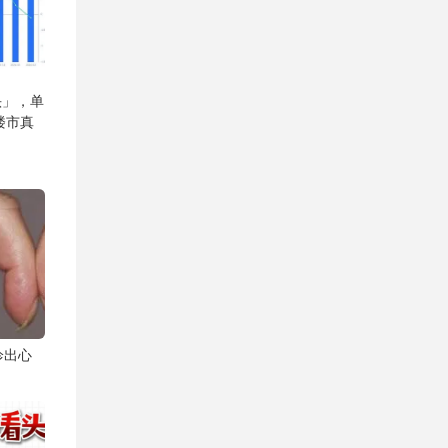
头」，单
楼市真
诊出心