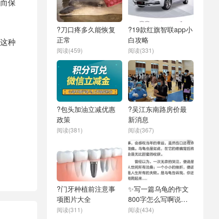
而保
?刀口疼多久能恢复
?19款红旗智联app小
正常
白攻略
这种
阅读(459)
阅读(331)
?包头加油立减优惠
?吴江东南路房价最
政策
新消息
阅读(381)
阅读(367)
?门牙种植前注意事
✨写一篇乌龟的作文
项图片大全
800字怎么写啊说明
文
阅读(311)
阅读(434)