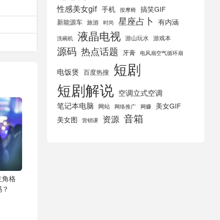
性感美女gif
手机
搞笑GIF
按摩椅
星座占卜
有内涵
新能源车
旅游
时尚
液晶电视
游山玩水
游戏本
洗碗机
源码
热点话题
牙膏
电风扇空气循环扇
短剧
电饭煲
百度热搜
短剧解说
空调立式空调
笔记本电脑
美女GIF
网站
网络推广
网赚
音箱
资源
美女图
营销课
主角格
吗？