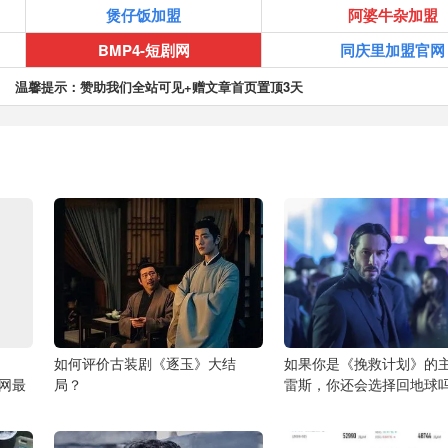
煲仔饭加盟
阿婆牛杂加盟
BMP4-短剧网
同庆里加盟官网
温馨提示：赞助我们全站可见+赠文章首页置顶3天
如何评价古装剧《逐玉》大结
如果你是《挽救计划》的
全网最
局？
雷斯，你还会选择回地球