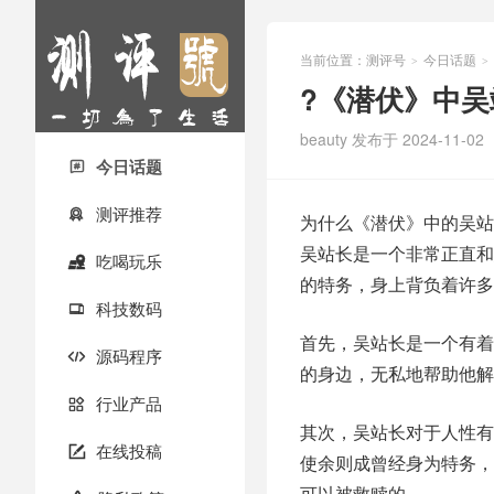
当前位置：
测评号
今日话题
>
>
?《潜伏》中吴
beauty
发布于 2024-11-02
今日话题

测评推荐

为什么《潜伏》中的吴站
吴站长是一个非常正直和
吃喝玩乐

的特务，身上背负着许多
科技数码

首先，吴站长是一个有着
源码程序

的身边，无私地帮助他解
行业产品

其次，吴站长对于人性有
在线投稿

使余则成曾经身为特务，
可以被救赎的。