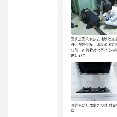
重庆患重病女孩在地铁吐血
外套擦净地板，因经济困难
住院，如何看待此事？怎样
助到她？
住户将炉灶放窗外炒菜 村支
应