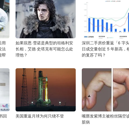
后用
如果琼恩·雪诺是典型的坦格利安
深圳二手房价重返「6 字
没法
长相，艾德·史塔克有可能怎么处
日成交量创近 5 年新高，
能帮
理他？
的复苏了吗？
书回
美国重返月球为何只绕不登
嘴唇发紫博主被粉丝隔空
脏病