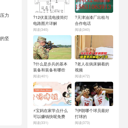
压力
?12伏直流电接筒灯
?天津油漆厂出租与
电路图片详解
合作电话
阅读(340)
阅读(340)
的坚
?什么是步兵的基本
?老人在病床躺着的
装备和装备有哪些
视频
阅读(401)
阅读(472)
⚡宝妈在家学点什么
?伊朗哪个球员最好
可以赚钱快呢免费
打球的
阅读(331)
阅读(373)