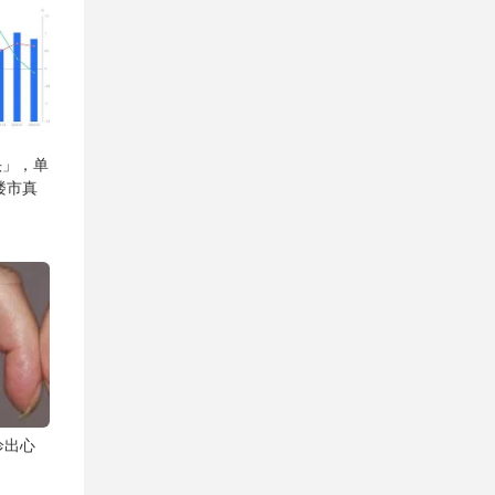
头」，单
楼市真
诊出心