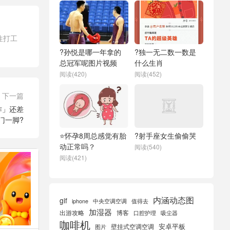
往打工
?孙悦是哪一年拿的
?独一无二数一数是
总冠军呢图片视频
什么生肖
阅读(420)
阅读(452)
下一篇
作」还差
门一脚?
⭐怀孕8周总感觉有胎
?射手座女生偷偷哭
动正常吗？
阅读(540)
阅读(421)
内涵动态图
gif
iphone
中央空调空调
值得去
加湿器
出游攻略
博客
口腔护理
吸尘器
咖啡机
安卓平板
壁挂式空调空调
图片