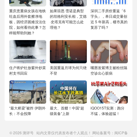
重庆患重病女孩在地铁
如果琼恩·雪诺是典型
深圳二手房价重返「6
吐血后用外套擦净地
的坦格利安长相，艾德
字头」，单日成交量创
板，因经济困难没法住
·史塔克有可能怎么处
近 5 年新高，楼市真的
院，如何看待此事？怎
理他？
复苏了吗？
样能帮助到她？
住户将炉灶放窗外炒菜
美国重返月球为何只绕
嘴唇发紫博主被粉丝隔
村支书回应
不登
空诊出心脏病
“最大桥梁”被炸 伊朗外
最大、首艘！中国“超
iQOO15T实测：跑分
长：不会投降
级装备”上新
不猛，体验超猛！
© 2026
测评号
站内文章仅代表发布者个人观点！ 网站备案号：
闽ICP备