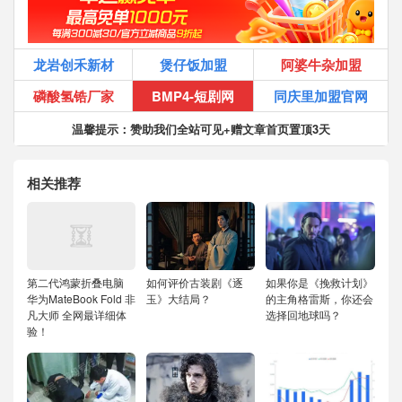
龙岩创禾新材
煲仔饭加盟
阿婆牛杂加盟
磷酸氢锆厂家
BMP4-短剧网
同庆里加盟官网
温馨提示：赞助我们全站可见+赠文章首页置顶3天
相关推荐
第二代鸿蒙折叠电脑
如何评价古装剧《逐
如果你是《挽救计划》
华为MateBook Fold 非
玉》大结局？
的主角格雷斯，你还会
凡大师 全网最详细体
选择回地球吗？
验！