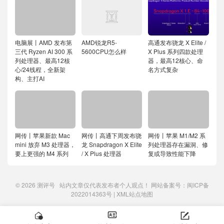
电脑展丨AMD 发布第
AMD锐龙R5-
高通发布骁龙 X Elite /
三代 Ryzen AI 300 系
5600CPU怎么样
X Plus 系列四款处理
列处理器、最高12核
器，最高12核心、命
心/24线程，全新架
名方式复杂
构、主打AI
网传丨苹果新款 Mac
网传丨高通下周发布骁
网传丨苹果 M1/M2 系
mini 放弃 M3 处理器，
龙 Snapdragon X Elite
列处理器存在漏洞、修
要上更强的 M4 系列
/ X Plus 处理器
复或导致性能下降
© 2026
测评号
站内文章仅代表发布者个人观点！ 网站备案号：
闽ICP备
2022014363号
|
XML站点地图


