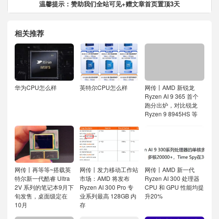
温馨提示：赞助我们全站可见+赠文章首页置顶3天
相关推荐
华为CPU怎么样
英特尔CPU怎么样
网传丨AMD 新锐龙
Ryzen AI 9 365 首个
跑分出炉，对比锐龙
Ryzen 9 8945HS 等
网传丨再等等~搭载英
网传丨发力移动工作站
网传丨AMD 新一代
特尔新一代酷睿 Ultra
市场：AMD 将发布
Ryzen AI 300 处理器
2V 系列的笔记本9月下
Ryzen AI 300 Pro 专
CPU 和 GPU 性能均提
旬发售，桌面级定在
业系列最高 128GB 内
升20%
10月
存