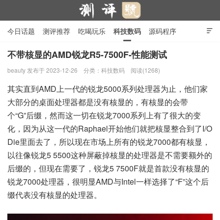
今日话题
测评推荐
吃喝玩乐
科技数码
源码程序

行业产品
在线投稿
隐私政策
不带核显的AMD锐龙R5-7500F-性能测试
beauty
发布于 2023-12-26
分类：
科技数码
阅读(1268)
测评号
其实直到AMD上一代的锐龙5000系列处理器为止，他们家
大部分的桌面处理器都是没有核显的，有核显的会带
个“G”后缀，然而这一切在锐龙7000系列上有了很大的变
化，因为从这一代的Raphael开始他们就把核显整合到了I/O
Die里面去了，所以现在市场上所有的锐龙7000都有核显，
以往像锐龙5 5500这种屏蔽掉核显的处理器是不需要额外的
后缀的，但现在需要了，锐龙5 7500F就是首款没有核显的
锐龙7000处理器，很明显AMD与Intel一样选择了“F”这个后
缀代表没有核显的处理器。