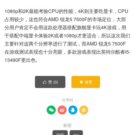
1080p和2K最能考验CPU的性能，4K则主要吃显卡，CPU
占用较少，这也符合AMD 锐龙5 7500F的市场定位，大部
分用户肯定不会用这款处理器搭配旗舰显卡玩4K游戏，用
于搭配中端显卡体验2K或者1080p才更适合，所以这次我们
主要针对这两个分辨率进行了测试，而AMD 锐龙5 7500F
在游戏测试表现也十分亮眼，多款游戏表现比英特尔酷睿i5-
13490F更出色。
赞 (
0
)
催更


分享到




标签
AMD
cpu