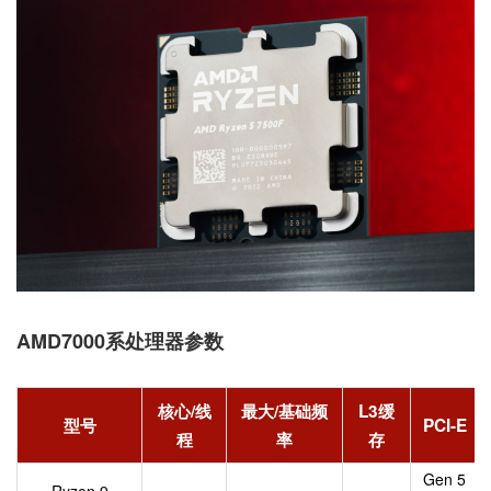
AMD7000系处理器参数
核心/线
最大/基础频
L3缓
型号
PCI-E
程
率
存
Gen 5
Ryzen 9