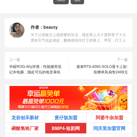
作者：
beauty
为了让老板过上他想要的生活，我在零上几十度和零下十几
度的天气说起就起，翻身就前往打工的路上，早安，打工人
上一篇
下一篇
华硕ROG-Ally评测：性能媲美笔
索泰RTX-4060-SOLO显卡上架-
记本电脑，随处可玩的电竞掌机
双槽单风扇售2499元
龙岩创禾新材
煲仔饭加盟
阿婆牛杂加盟
磷酸氢锆厂家
BMP4-短剧网
同庆里加盟官网