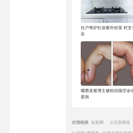
住户将炉灶放窗外炒菜 村支
应
嘴唇发紫博主被粉丝隔空诊
脏病
友情链接
短剧网
义信圣网络
© 2026
测评号
站内文章仅代表发