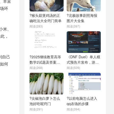
统、丰富
场环
?猴头菇煲鸡汤的正
?北极故事剧照海报
确吃法大全窍门简单
图片大全集
阅读(283)
阅读(397)
如小米、
因此，
到自己
?2025继续教育高等
《DNF Duel》单人模
数学2试题及答案解
式预告片发布，游戏
如何
析
将于6月28日正式发
阅读(268)
阅读(509)
售
?尖椒泡白萝卜怎么
?以前电脑怎么进入
泡好吃呢窍门
qq农场的步骤
阅读(291)
阅读(394)