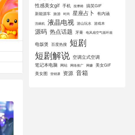
性感美女gif
手机
搞笑GIF
按摩椅
星座占卜
有内涵
新能源车
旅游
时尚
液晶电视
游山玩水
游戏本
洗碗机
源码
热点话题
牙膏
电风扇空气循环扇
短剧
电饭煲
百度热搜
短剧解说
空调立式空调
笔记本电脑
美女GIF
网站
网络推广
网赚
音箱
资源
美女图
营销课