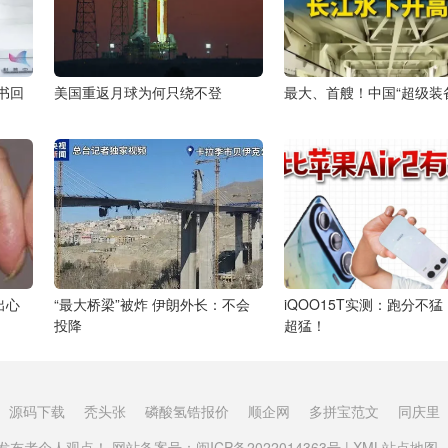
书回
美国重返月球为何只绕不登
最大、首艘！中国“超级装
出心
“最大桥梁”被炸 伊朗外长：不会
iQOO15T实测：跑分不
投降
超猛！
源码下载
秃头张
磷酸氢锆报价
顺企网
多拼宝范文
同庆里
布者个人观点！ 网站备案号：
闽ICP备2022014363号
|
XML站点地图