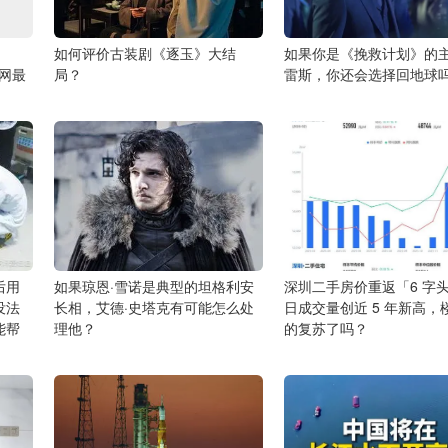
如何评价古装剧《逐玉》大结
如果你是《挽救计划》的
全网最
局？
雷斯，你还会选择回地球
后用
如果琼恩·雪诺是典型的坦格利安
深圳二手房价重返「6 字
没法
长相，艾德·史塔克有可能怎么处
日成交量创近 5 年新高，
能帮
理他？
的复苏了吗？