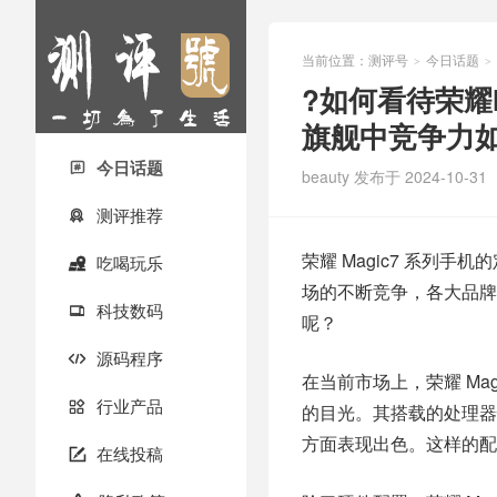
当前位置：
测评号
今日话题
>
>
?如何看待荣耀M
旗舰中竞争力如
今日话题

beauty
发布于 2024-10-31
测评推荐

荣耀 Magic7 系列
吃喝玩乐

场的不断竞争，各大品牌
科技数码

呢？
源码程序

在当前市场上，荣耀 Ma
行业产品

的目光。其搭载的处理器
方面表现出色。这样的配
在线投稿
