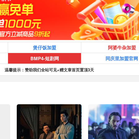
煲仔饭加盟
阿婆牛杂加盟
BMP4-短剧网
同庆里加盟官网
温馨提示：赞助我们全站可见+赠文章首页置顶3天