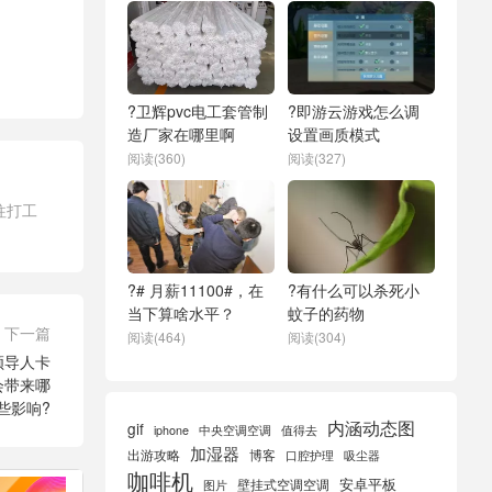
?卫辉pvc电工套管制
?即游云游戏怎么调
造厂家在哪里啊
设置画质模式
阅读(360)
阅读(327)
往打工
?# 月薪11100#，在
?有什么可以杀死小
当下算啥水平？
蚊子的药物
下一篇
阅读(464)
阅读(304)
领导人卡
会带来哪
些影响?
内涵动态图
gif
iphone
中央空调空调
值得去
加湿器
出游攻略
博客
口腔护理
吸尘器
咖啡机
安卓平板
壁挂式空调空调
图片