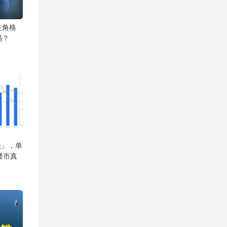
主角格
吗？
头」，单
楼市真