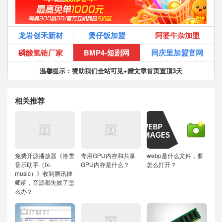
龙岩创禾新材
煲仔饭加盟
阿婆牛杂加盟
磷酸氢锆厂家
BMP4-短剧网
同庆里加盟官网
温馨提示：赞助我们全站可见+赠文章首页置顶3天
相关推荐
免费开源播放器《洛雪
专用GPU内存和共享
webp是什么文件，要
音乐助手（lx-
GPU内存是什么？
怎么打开？
music）》收到腾讯律
师函，音源都失效了怎
么办？