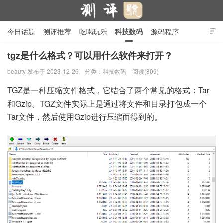
今日话题
测评推荐
吃喝玩乐
科技数码
源码程序

行业产品
在线投稿
隐私政策
tgz是什么格式？可以用什么软件来打开？
beauty
发布于 2023-12-26
分类：
科技数码
阅读(809)
测评号
TGZ是一种压缩文件格式，它结合了两个常见的格式：Tar
和Gzip。TGZ文件实际上是通过将文件和目录打包成一个
Tar文件，然后使用Gzip进行压缩而得到的。