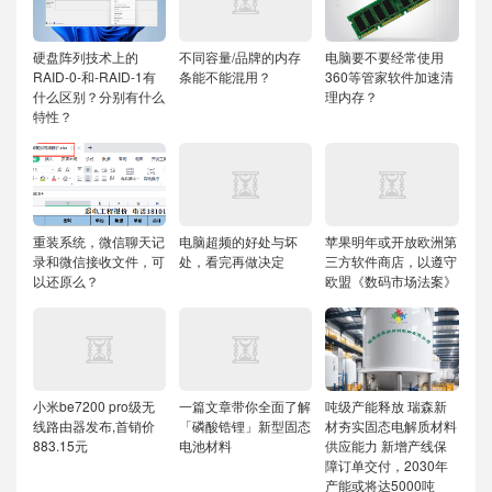
硬盘阵列技术上的
不同容量/品牌的内存
电脑要不要经常使用
RAID-0-和-RAID-1有
条能不能混用？
360等管家软件加速清
什么区别？分别有什么
理内存？
特性？
重装系统，微信聊天记
电脑超频的好处与坏
苹果明年或开放欧洲第
录和微信接收文件，可
处，看完再做决定
三方软件商店，以遵守
以还原么？
欧盟《数码市场法案》
小米be7200 pro级无
一篇文章带你全面了解
吨级产能释放 瑞森新
线路由器发布,首销价
「磷酸锆锂」新型固态
材夯实固态电解质材料
883.15元
电池材料
供应能力
新增产线保
障订单交付，2030年
产能或将达5000吨