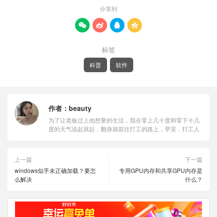
分享到




标签
科普
软件
作者：
beauty
为了让老板过上他想要的生活，我在零上几十度和零下十几
度的天气说起就起，翻身就前往打工的路上，早安，打工人
上一篇
下一篇
windows似乎未正确加载？要怎
专用GPU内存和共享GPU内存是
么解决
什么？