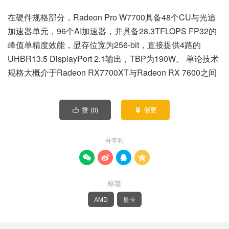
在硬件规格部分，Radeon Pro W7700具备48个CU与光追
加速器单元，96个AI加速器，并具备28.3TFLOPS FP32的
峰值单精度效能，显存位宽为256-bit，直接提供4路的
UHBR13.5 DisplayPort 2.1输出，TBP为190W。 单论技术
规格大概介于Radeon RX7700XT与Radeon RX 7600之间
赞 (
0
)
催更


分享到




标签
AMD
显卡