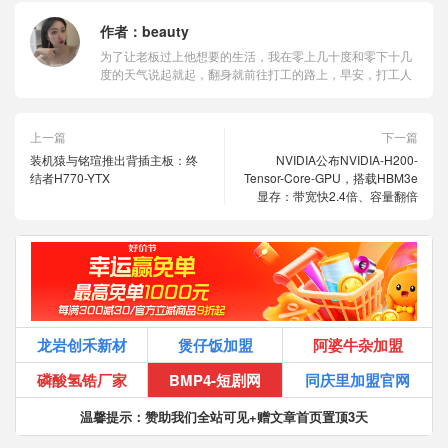
作者：
beauty
为了让老板过上他想要的生活，我在零上几十度和零下十几
度的天气说起就起，翻身就前往打工的路上，早安，打工人
上一篇
下一篇
装机猿与铭瑄推出背插主板：终
NVIDIA公布NVIDIA-H200-
结者H770-YTX
Tensor-Core-GPU，搭载HBM3e
显存：带宽快2.4倍、容量翻倍
龙岩创禾新材
煲仔饭加盟
阿婆牛杂加盟
磷酸氢锆厂家
BMP4-短剧网
同庆里加盟官网
温馨提示：赞助我们全站可见+赠文章首页置顶3天