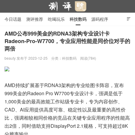
今日话题
测评推荐
吃喝玩乐
科技数码
源码程序

行业产品
在线投稿
隐私政策
AMD公布999美金的RDNA3架构专业设计卡
Radeon-Pro-W7700，专业应用性能是同价位对手的
两倍
测评号
beauty
发布于 2023-12-25
分类：
科技数码
阅读(784)
AMD持续扩展基于RDNA3架构的专业绘图卡阵容，宣布
999美金的Radeon Pro W7700专业设计卡，强调是低于
1,000美金的最高效能工作站级专业卡，专为内容创作、
CAD、AI应用提供高度可靠、稳定性以及最重要的高性价
比，强调相较相同价格的竞品在关键专业应用程序的性能高
出2倍，同时借助支持DisplayPort 2.1规格，可支持超过8K
分辨率输出。