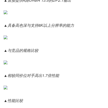
▲直接提供4路UHBR 13.5的DP2.1输出
▲具备高色深与支持8K以上分辨率的能力
▲与竞品的规格比较
▲相较同价位对手高出1.7倍性能
▲性能比较