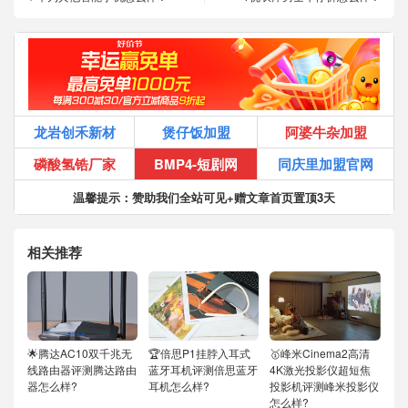
龙岩创禾新材
煲仔饭加盟
阿婆牛杂加盟
磷酸氢锆厂家
BMP4-短剧网
同庆里加盟官网
温馨提示：赞助我们全站可见+赠文章首页置顶3天
相关推荐
🌟腾达AC10双千兆无
🏆倍思P1挂脖入耳式
🥇峰米Cinema2高清
线路由器评测腾达路由
蓝牙耳机评测倍思蓝牙
4K激光投影仪超短焦
器怎么样?
耳机怎么样?
投影机评测峰米投影仪
怎么样?