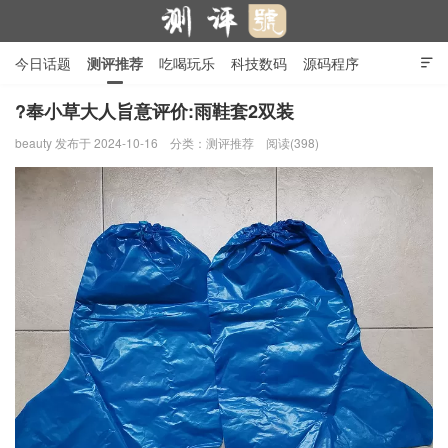
今日话题
测评推荐
吃喝玩乐
科技数码
源码程序

行业产品
在线投稿
隐私政策
?奉小草大人旨意评价:雨鞋套2双装
beauty
发布于 2024-10-16
分类：
测评推荐
阅读(398)
测评号