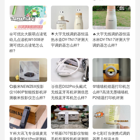
㊙️可优比大眼萌点读笔
🌟大宇无线调奶器恒温
🔥大宇无线调奶器恒温
幼儿点读机W1008评
热水壶DY-TN17评测大
水杯DY-TN17评测大宇
测可优比点读笔怎么
宇调奶器怎么样?
调奶器怎么样?
样?
💞极米NEWZ6X投影
🥉倍思D02Pro头戴式
💯喵喵机错题打印机怎
仪1080P智能投影机评
无线蓝牙耳机评测倍思
么样?高清无墨喵喵机
测极米投影仪怎么样?
无线蓝牙耳机怎么样?
P2错题打印机评测
🏅科大讯飞专业级麦克
🏅明基i707投影仪智能
💢七彩叮当便携式调奶
风录音笔H1Pro评测科
手机投屏投影机评测明
器婴儿恒温水壶