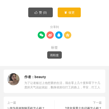
赞 (
0
)
催更


分享到




标签
雨鞋套
作者：
beauty
为了让老板过上他想要的生活，我在零上几十度和零下十几
度的天气说起就起，翻身就前往打工的路上，早安，打工人
上一篇
下一篇
✨华为其他智能手机怎么样？
?优衣库男士牛仔裤怎么样？