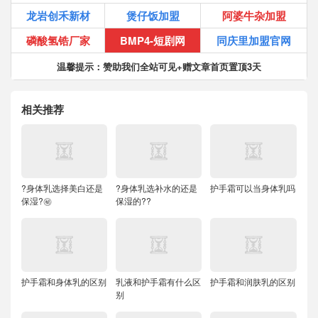
龙岩创禾新材
煲仔饭加盟
阿婆牛杂加盟
磷酸氢锆厂家
BMP4-短剧网
同庆里加盟官网
温馨提示：赞助我们全站可见+赠文章首页置顶3天
相关推荐
?身体乳选择美白还是
?身体乳选补水的还是
护手霜可以当身体乳吗
保湿?㊙️
保湿的??
护手霜和身体乳的区别
乳液和护手霜有什么区
护手霜和润肤乳的区别
别