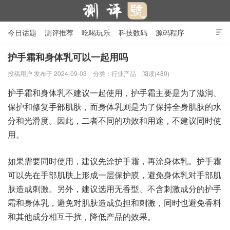
今日话题
测评推荐
吃喝玩乐
科技数码
源码程序

行业产品
在线投稿
隐私政策
护手霜和身体乳可以一起用吗
投稿用户
发布于 2024-09-03
分类：
行业产品
阅读(480)
测评号
护手霜和身体乳不建议一起使用，护手霜主要是为了滋润、
保护和修复手部肌肤，而身体乳则是为了保持全身肌肤的水
分和光滑度。因此，二者不同的功效和用途，不建议同时使
用。
如果需要同时使用，建议先涂护手霜，再涂身体乳。护手霜
可以先在手部肌肤上形成一层保护膜，避免身体乳对手部肌
肤造成刺激。另外，建议选用无香型、不含刺激成分的护手
霜和身体乳，避免对肌肤造成负担和刺激，同时也避免香料
和其他成分相互干扰，降低产品的效果。