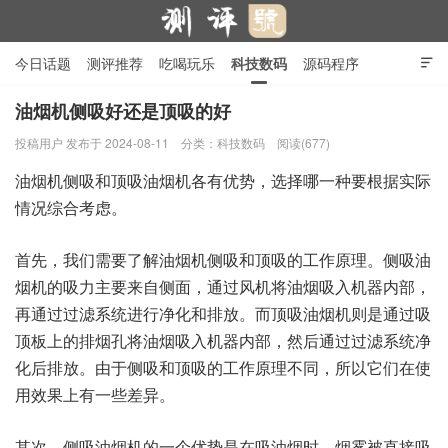
今日话题
测评推荐
吃喝玩乐
科技数码
源码程序

行业产品
在线投稿
隐私政策
油烟机侧吸好还是顶吸的好
投稿用户
发布于 2024-08-11
分类：
科技数码
阅读(677)
测评号
油烟机侧吸和顶吸油烟机各有优势，选择哪一种要根据实际
情况综合考虑。
首先，我们需要了解油烟机侧吸和顶吸的工作原理。侧吸油
烟机的吸力主要来自侧面，通过风机将油烟吸入机器内部，
再通过过滤系统进行净化和排放。而顶吸油烟机则是通过吸
顶板上的排烟孔将油烟吸入机器内部，然后通过过滤系统净
化后排放。由于侧吸和顶吸的工作原理不同，所以它们在使
用效果上有一些差异。
其次，侧吸油烟机的一个优势是在吸油烟时，烟雾被直接吸