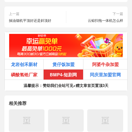
上一篇
下一篇
抽油烟机平顶好还是斜顶好
云鲸扫拖一体机怎么样
龙岩创禾新材
煲仔饭加盟
阿婆牛杂加盟
磷酸氢锆厂家
BMP4-短剧网
同庆里加盟官网
温馨提示：赞助我们全站可见+赠文章首页置顶3天
相关推荐