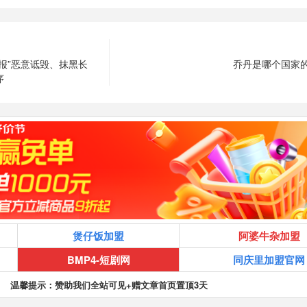
快报”恶意诋毁、抹黑长
乔丹是哪个国家
序
煲仔饭加盟
阿婆牛杂加盟
BMP4-短剧网
同庆里加盟官网
温馨提示：赞助我们全站可见+赠文章首页置顶3天