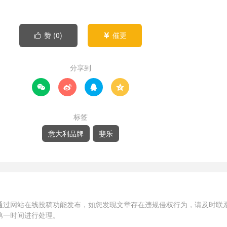
赞 (
0
)
催更


分享到




标签
意大利品牌
斐乐
通过网站在线投稿功能发布，如您发现文章存在违规侵权行为，请及时联
第一时间进行处理。