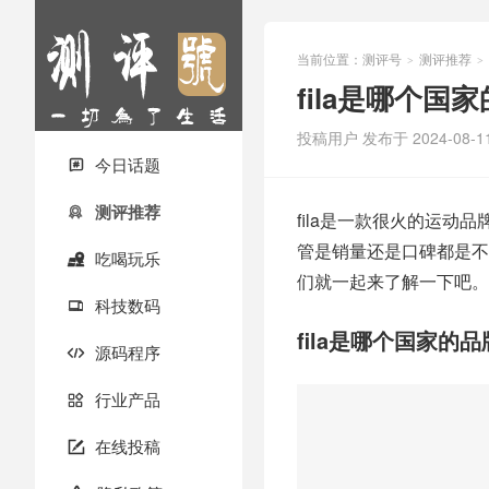
当前位置：
测评号
测评推荐
>
>
fila是哪个国
投稿用户
发布于 2024-08-1
今日话题

测评推荐

fila是一款很火的运动
管是销量还是口碑都是不
吃喝玩乐

们就一起来了解一下吧。
科技数码

fila是哪个国家的品
源码程序

行业产品

在线投稿
