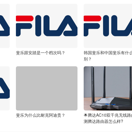
斐乐跟安踏是一个档次吗？
韩国斐乐和中国斐乐有什
别？
斐乐为什么比耐克阿迪贵？
🌟腾达AC10双千兆无线
测腾达路由器怎么样?