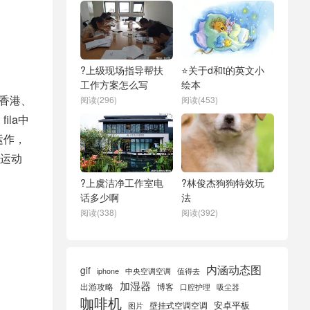
?上级现场指导帮扶
⭐关于d和t的英文小
工作方案怎么写
绘本
国香港、
阅读(296)
阅读(453)
la中
运作，
运动
?上虞洁净工作室电
?林俊杰狗狗特效玩
话多少啊
法
阅读(338)
阅读(392)
内涵动态图
gif
iphone
中央空调空调
值得去
加湿器
出游攻略
博客
口腔护理
吸尘器
咖啡机
安卓平板
壁挂式空调空调
图片