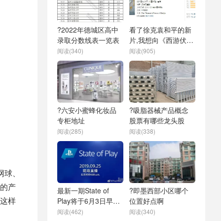
?2022年德城区高中
看了徐克袁和平的新
录取分数线表一览表
片,我想向《西游伏妖
篇》道歉-值得看
阅读(340)
阅读(905)
?六安小蜜蜂化妆品
?吸脂器械产品概念
专柜地址
股票有哪些龙头股
阅读(285)
阅读(338)
网球、
的产
最新一期State of
?即墨西部小区哪个
这样
Play将于6月3日早6
位置好点啊
点举办
阅读(462)
阅读(340)