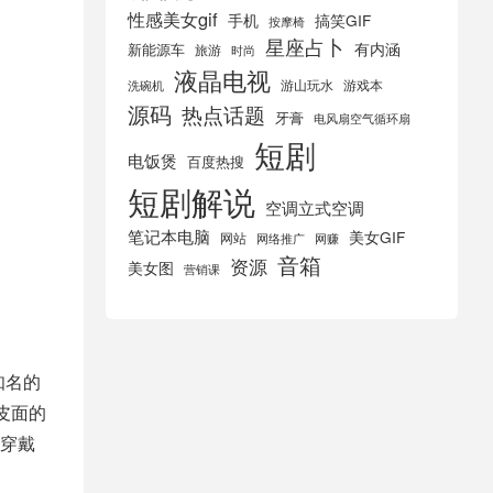
性感美女gif
手机
搞笑GIF
按摩椅
星座占卜
有内涵
新能源车
旅游
时尚
液晶电视
游山玩水
游戏本
洗碗机
源码
热点话题
牙膏
电风扇空气循环扇
短剧
电饭煲
百度热搜
短剧解说
空调立式空调
笔记本电脑
美女GIF
网站
网络推广
网赚
音箱
资源
美女图
营销课
知名的
皮面的
穿戴