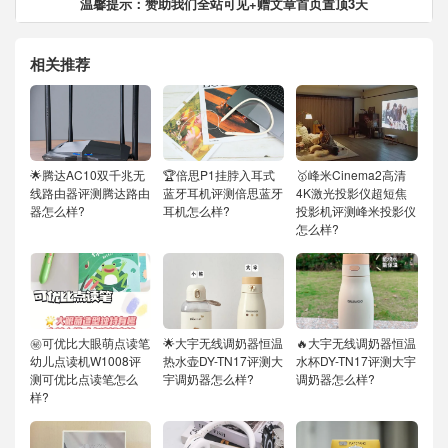
温馨提示：赞助我们全站可见+赠文章首页置顶3天
相关推荐
🌟腾达AC10双千兆无
🏆倍思P1挂脖入耳式
🥇峰米Cinema2高清
线路由器评测腾达路由
蓝牙耳机评测倍思蓝牙
4K激光投影仪超短焦
器怎么样?
耳机怎么样?
投影机评测峰米投影仪
怎么样?
㊙️可优比大眼萌点读笔
🌟大宇无线调奶器恒温
🔥大宇无线调奶器恒温
幼儿点读机W1008评
热水壶DY-TN17评测大
水杯DY-TN17评测大宇
测可优比点读笔怎么
宇调奶器怎么样?
调奶器怎么样?
样?