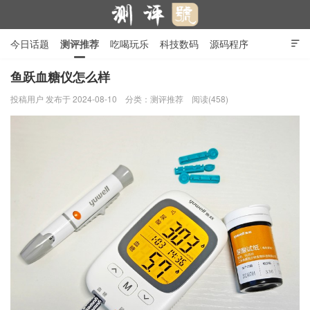
今日话题
测评推荐
吃喝玩乐
科技数码
源码程序

行业产品
在线投稿
隐私政策
鱼跃血糖仪怎么样
投稿用户
发布于 2024-08-10
分类：
测评推荐
阅读(458)
测评号