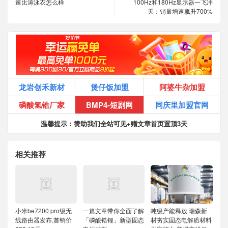
速比涛泳衣怎么样
100Hz和180Hz显示器一飞冲
天：销量增速飙升700%
龙岩创禾新材
煲仔饭加盟
阿婆牛杂加盟
磷酸氢锆厂家
BMP4-短剧网
同庆里加盟官网
温馨提示：赞助我们全站可见+赠文章首页置顶3天
相关推荐
小米be7200 pro级无
一篇文章带你全面了解
吨级产能释放 瑞森新
线路由器发布,首销价
「磷酸锆锂」新型固态
材夯实固态电解质材料