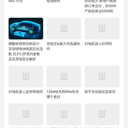
883.15元
电池材料
供应能力
新增产线保
障订单交付，2030年
产能或将达5000吨
磷酸锆锂双结构设计
充电宝w越大充电越快
扫地机器人好用吗
实现锂电钠电固态化适
吗
配
ZLP/LZP系列参数
及应用场景全解析
扫地机器人是智商税吗
120w快充和66w快充
新手买佳能还是索尼
哪个更好