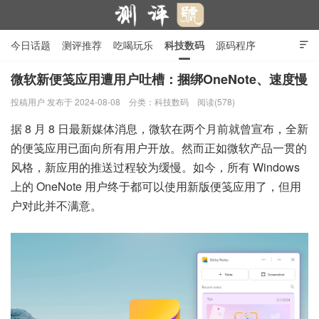
今日话题
测评推荐
吃喝玩乐
科技数码
源码程序

行业产品
在线投稿
隐私政策
微软新便笺应用遭用户吐槽：捆绑OneNote、速度慢
投稿用户
发布于 2024-08-08
分类：
科技数码
阅读(578)
测评号
据 8 月 8 日最新媒体消息，微软在两个月前就曾宣布，全新
的便笺应用已面向所有用户开放。然而正如微软产品一贯的
风格，新应用的推送过程较为缓慢。如今，所有 Windows
上的 OneNote 用户终于都可以使用新版便笺应用了，但用
户对此并不满意。